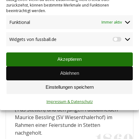
zurückziehst, können bestimmte Merkmale und Funktionen
beeinträchtigt werden.
Funktional
Immer aktiv
Ehrenamtspreisträger 2022: Markus
Hengstenberg
Widgets von fussball.de
Widget
Verein
von
Autor:
Daniel Sprenger
08.04.2023
fussbal
Akzeptieren
Sie waren beide verhindert, am Tag des
Ehrenamtes im Februar 2023 ihre
Ablehnen
Würdigungen entgegen zu nehmen. Deshalb
hat der Fußballkreis Kaiserslautern-
Einstellungen speichern
Donnersberg nun die Ehrungen für den
Ehrenamtspreisträger Markus Hengstenberg
Impressum & Datenschutz
(TuS Stetten) und den jungen Fußballhelden
Maurice Bessling (SV Wiesenthalerhof) im
Rahmen einer Feierstunde in Stetten
nachgeholt.