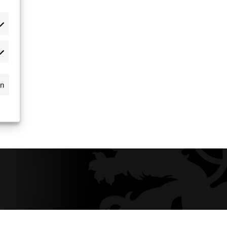
dgets
n
ssball.de
rn