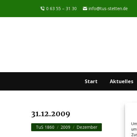
0 63 55 – 31 30
info@tus-stetten.de
Start
Aktuelles
31.12.2009
Sie befinden sich hier:
Um 
TuS 1860
2009
Dezember
um 
Zus