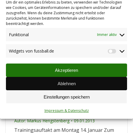
Rockenhausen
Um dir ein optimales Erlebnis zu bieten, verwenden wir Technologien
wie Cookies, um Geräteinformationen zu speichern und/oder darauf
Aktive
,
Termine
zuzugreifen. Wenn du deine Zustimmung nicht erteilst oder
Autor:
Markus Hengstenberg
12.01.2013
zurückziehst, können bestimmte Merkmale und Funktionen
beeinträchtigt werden.
am Sonntag, 27.01.13 Bei der zweiten
Austragung der Kreishallenmeisterschaft der
Funktional
Immer aktiv
Kreisliga-Nord des Fußballkreises KL-DOB
spielt der TuS in der Gruppe B gegen folgende
Widgets von fussball.de
Widget
Gegner: – 10:24 Uhr vs. FC Sippersfeld – 11:36
von
Uhr vs. SV K’bolanden II – 13:00 Uhr vs. SV
fussbal
Gundersweiler – 14:12 Uhr vs. SV Lohnsfeld
Akzeptieren
Spielzeit: je 10min. 3 Gruppen à…
Ablehnen
Einstellungen speichern
Vorbereitung Rückrunde 2012/13
Impressum & Datenschutz
Aktive
,
Termine
Autor:
Markus Hengstenberg
09.01.2013
Trainingsauftakt am Montag 14. Januar Zum