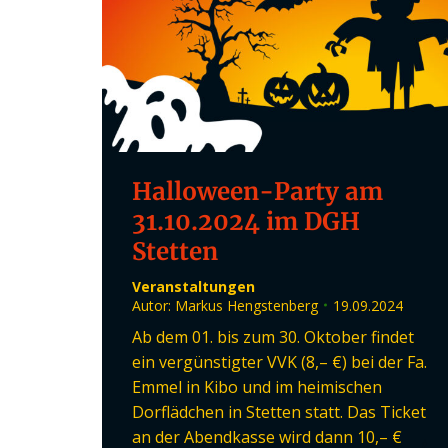
Halloween-Party am
31.10.2024 im DGH
Stetten
Veranstaltungen
Autor:
Markus Hengstenberg
19.09.2024
Ab dem 01. bis zum 30. Oktober findet
ein vergünstigter VVK (8,– €) bei der Fa.
Emmel in Kibo und im heimischen
Dorflädchen in Stetten statt. Das Ticket
an der Abendkasse wird dann 10,– €