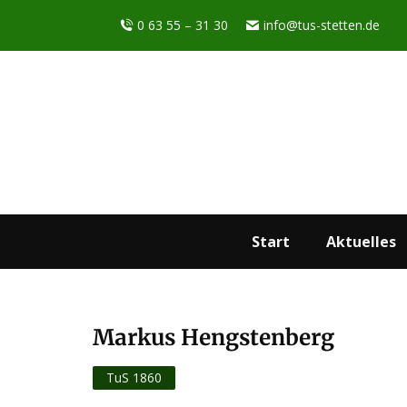
0 63 55 – 31 30
info@tus-stetten.de
Start
Aktuelles
Markus Hengstenberg
Sie befinden sich hier:
TuS 1860