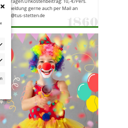
eintragen.Unkostenbeitrag: 10,-€/Pers.
Anmeldung gerne auch per Mail an
info@tus-stetten.de
ne
dgets
n
ssball.de
rn