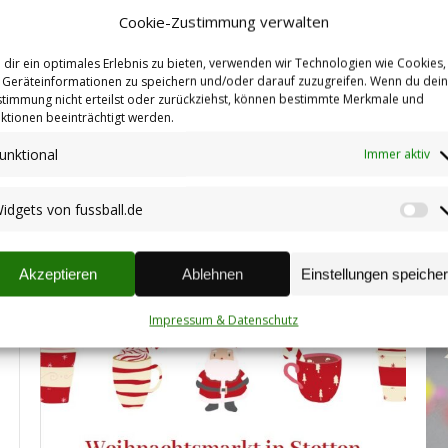
Cookie-Zustimmung verwalten
dir ein optimales Erlebnis zu bieten, verwenden wir Technologien wie Cookies,
Geräteinformationen zu speichern und/oder darauf zuzugreifen. Wenn du dei
timmung nicht erteilst oder zurückziehst, können bestimmte Merkmale und
ktionen beeinträchtigt werden.
unktional
Immer aktiv
Einladung zur
Jahreshauptversammlung
idgets von fussball.de
Wi
Aktuelles
,
Termine
vo
Autor:
Markus Hengstenberg
19.03.2026
fu
Akzeptieren
Ablehnen
Einstellungen speiche
Impressum & Datenschutz