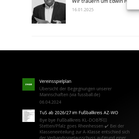
Wir trauern um Edwin Henn
16.01.2025
Vereinsspielplan
Übersicht der Begegnungen unserer
Mannschaften (via fussball.de)
06.04.2024
TuS ab 2026/27 im Fußballkreis AZ-WO
Bye bye Fußballkreis KL-DOB👋🏻
Stetten/Pfalz goes Rheinhessen ✔️ Bei der
Klasseneinteilung zur A-Klasse entschied sich
der Verbandsspielausschuss aufgrund einer