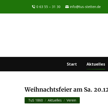
0 63 55 – 31 30
info@tus-stetten.de
Start
Aktuelles
Weihnachtsfeier am Sa. 20.1
Sie befinden sich hier:
TuS 1860
Aktuelles
Verein