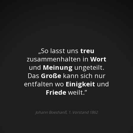
„So lasst uns
treu
zusammenhalten in
Wort
und
Meinung
ungeteilt.
Das
Große
kann sich nur
entfalten wo
Einigkeit
und
Friede
weilt.“
Johann Boeshanß, 1. Vorstand 1862