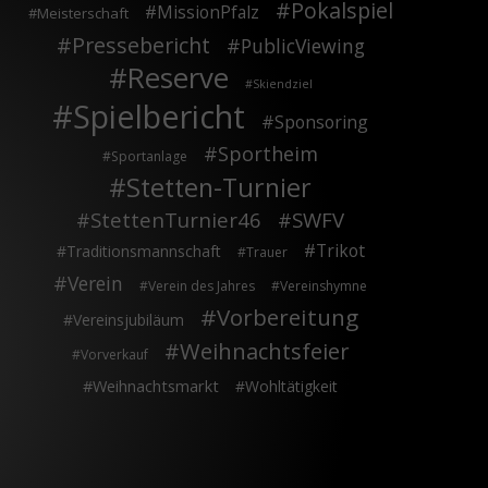
Pokalspiel
MissionPfalz
Meisterschaft
Pressebericht
PublicViewing
Reserve
Skiendziel
Spielbericht
Sponsoring
Sportheim
Sportanlage
Stetten-Turnier
StettenTurnier46
SWFV
Trikot
Traditionsmannschaft
Trauer
Verein
Verein des Jahres
Vereinshymne
Vorbereitung
Vereinsjubiläum
Weihnachtsfeier
Vorverkauf
Weihnachtsmarkt
Wohltätigkeit