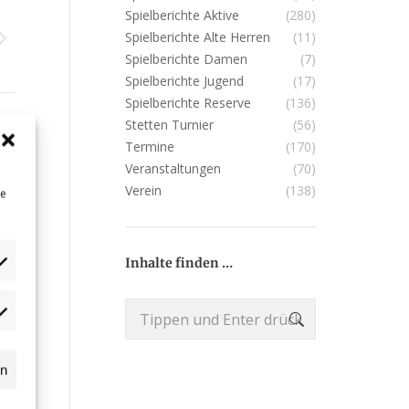
Spielberichte Aktive
(280)
Spielberichte Alte Herren
(11)
Spielberichte Damen
(7)
Spielberichte Jugend
(17)
Spielberichte Reserve
(136)
Stetten Turnier
(56)
Termine
(170)
Veranstaltungen
(70)
Verein
(138)
ne
Inhalte finden …
Search:
dgets
n
ssball.de
rn