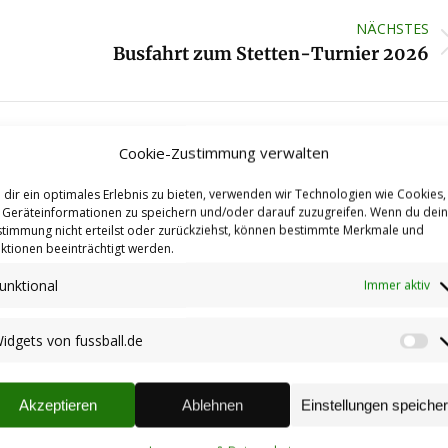
NÄCHSTES
Nächster
Busfahrt zum Stetten-Turnier 2026
Beitrag:
Cookie-Zustimmung verwalten
dir ein optimales Erlebnis zu bieten, verwenden wir Technologien wie Cookies,
Geräteinformationen zu speichern und/oder darauf zuzugreifen. Wenn du dei
eis
Rheinpfalz vom 22.06.2026
timmung nicht erteilst oder zurückziehst, können bestimmte Merkmale und
24.06.2026
ktionen beeinträchtigt werden.
unktional
Immer aktiv
Neue Fanartikel: TuS Socken &
idgets von fussball.de
Wi
m:
Fanschal
vo
10.03.2026
fu
Akzeptieren
Ablehnen
Einstellungen speiche