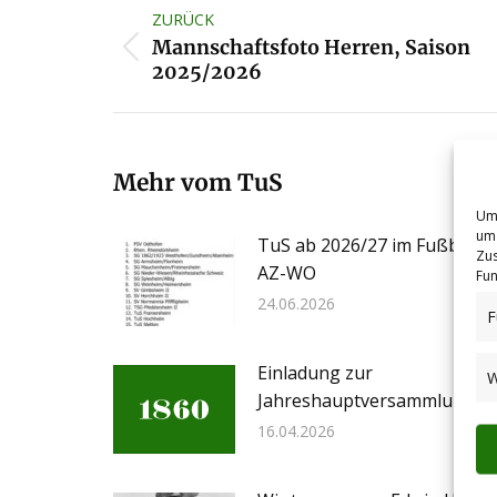
ZURÜCK
Mannschaftsfoto Herren, Saison
Vorheriger
2025/2026
Beitrag:
Mehr vom TuS
Um 
um 
TuS ab 2026/27 im Fußballkr
Zus
AZ-WO
Fun
24.06.2026
F
Einladung zur
W
Jahreshauptversammlung a
16.04.2026