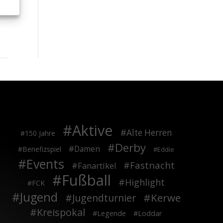
Aktive
Alte Herren
150 Jahre
Derby
Damen
Benefizspiel
Eddie
Events
Fastnacht
Fanartikel
Fußball
Highlight
FCK
Jugend
Kerwe
Jugendturnier
Kreispokal
Legende
Loddar