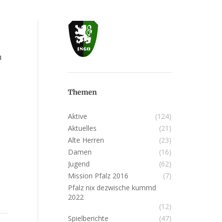
m
Themen
Aktive
(124)
Aktuelles
(21)
Alte Herren
(23)
Damen
(16)
Jugend
(62)
Mission Pfalz 2016
(7)
Pfalz nix dezwische kummd
2022
(12)
Spielberichte
(47)