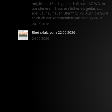
möglichen 18er Liga den TuS nach AZ-WO zu
transferieren. Bisschen früher als gedacht…
aber „auf zu neuen Ufern“ 😉 PS: Auch die SG II
spielt ab der kommenden Saison in AZ-WO!
24.06.2026
Rheinpfalz vom 22.06.2026
24.06.2026