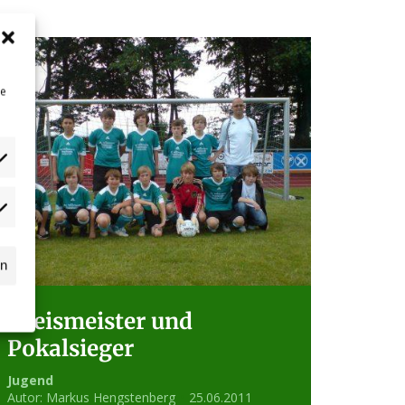
ne
dgets
n
ssball.de
rn
Kreismeister und
Pokalsieger
Jugend
Autor:
Markus Hengstenberg
25.06.2011