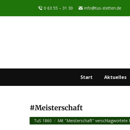
0 63 55 – 31 30
info@tus-stetten.de
Start
Aktuelles
Meisterschaft
Sie befinden sich hier:
TuS 1860
Mit "Meisterschaft" verschlagwortete 