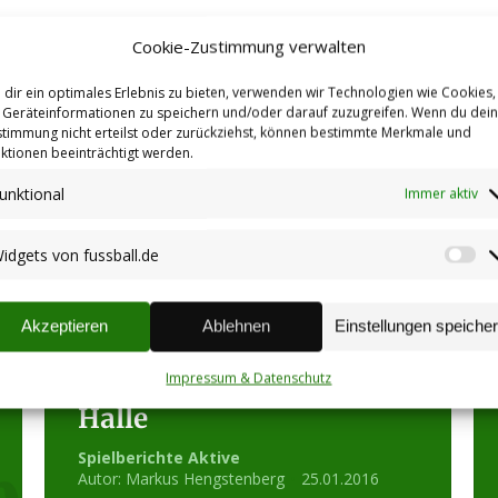
Cookie-Zustimmung verwalten
dir ein optimales Erlebnis zu bieten, verwenden wir Technologien wie Cookies,
Geräteinformationen zu speichern und/oder darauf zuzugreifen. Wenn du dei
timmung nicht erteilst oder zurückziehst, können bestimmte Merkmale und
ktionen beeinträchtigt werden.
unktional
Immer aktiv
idgets von fussball.de
Wi
vo
Sterrer Löwen krallen
fu
Akzeptieren
Ablehnen
Einstellungen speiche
sich zum ersten Mal die
Impressum & Datenschutz
Meisterschaft in der
Halle
Spielberichte Aktive
Autor:
Markus Hengstenberg
25.01.2016