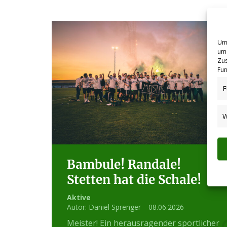
Um 
um 
Zus
Fun
F
W
Bambule! Randale!
Stetten hat die Schale!
Aktive
Autor:
Daniel Sprenger
08.06.2026
Meister! Ein herausragender sportlicher