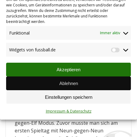
wie Cookies, um Geräteinformationen zu speichern und/oder darauf
zuzugreifen. Wenn du deine Zustimmung nicht erteilst oder
zurückziehst, können bestimmte Merkmale und Funktionen
beeinträchtigt werden.
Funktional
Immer aktiv
Widgets von fussball.de
Widget
Auswärts in Münchweiler: Erste
von
weiterhin Tabellenführer – Reserve
schwach
fussbal
Akzeptieren
Spielberichte Aktive
Autor:
Johannes Henrich
17.08.2015
Ablehnen
Am gestrigen Sonntag gastierten die beiden
Einstellungen speichern
aktiven Mannschaften des TuS Stetten beim
TuS Münchweiler. Die Reserve spielte in dieser
Impressum & Datenschutz
Saison zum ersten Mal im gewohnten Elf-
gegen-Elf Modus. Zuvor musste man sich am
ersten Spieltag mit Neun-gegen-Neun