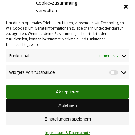
Cookie-Zustimmung
zufriedenstellendes Ergebnis gegen den
verwalten
Kreisklassenmeister, der schon für manche
Überraschung in der laufenden Saison sorgte.
Um dir ein optimales Erlebnis zu bieten, verwenden wir Technologien
wie Cookies, um Geräteinformationen zu speichern und/oder darauf
zuzugreifen. Wenn du deine Zustimmung nicht erteilst oder
zurückziehst, können bestimmte Merkmale und Funktionen
beeinträchtigt werden.
Reserve feiert 3 : 0 Sieg gegen
Funktional
Immer aktiv
FV Kriegsfeld
Spielberichte Reserve
Widgets von fussball.de
Autor:
Daniel Sprenger
03.11.2008
Widget
von
3 : 0 TuS-Reserve zeigt Fair Play! Beim „Quasi-
fussbal
Derby“ gegen den FV Kriegsfeld zeigte sich die
Akzeptieren
TuS-Reserve in guter Verfassung und gewann
– auch in dieser Höhe – verdient mit 3 : 0.
Ablehnen
Einstellungen speichern
Impressum & Datenschutz