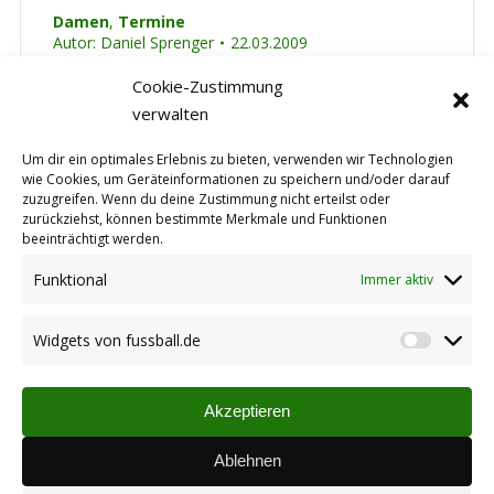
Damen
,
Termine
Autor:
Daniel Sprenger
22.03.2009
Das auf den 27. März verlegte Spiel der TuS
Cookie-Zustimmung
Damen gegen Lampertheim, wurde auf Bitte
verwalten
des Gegner „zurückverlegt“ auf den
ursprünglichen Termin (Samstag, 04. April).
Um dir ein optimales Erlebnis zu bieten, verwenden wir Technologien
wie Cookies, um Geräteinformationen zu speichern und/oder darauf
Spielbeginn ist um 16:30 Uhr.
zuzugreifen. Wenn du deine Zustimmung nicht erteilst oder
zurückziehst, können bestimmte Merkmale und Funktionen
beeinträchtigt werden.
Funktional
Immer aktiv
Reserve siegt trotz Unterzahl
Spielberichte Reserve
Widgets von fussball.de
Widget
Autor:
Daniel Sprenger
22.03.2009
von
1 : 0 Elfmeter brachte die Entscheidung gegen
fussbal
Biedesheim Trotz geschwächter
Akzeptieren
Mannschaftsaufstellung durch zahlreiche
Ablehnen
Ausfälle, konnte sich die Reserve des TuS auch