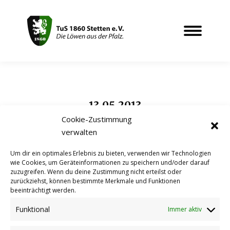
13.05.2013
Sie befinden sich hier:
Cookie-Zustimmung
verwalten
Um dir ein optimales Erlebnis zu bieten, verwenden wir Technologien
Rien ne va plus
wie Cookies, um Geräteinformationen zu speichern und/oder darauf
zuzugreifen. Wenn du deine Zustimmung nicht erteilst oder
Spielberichte Aktive
,
Spielberichte Reserve
zurückziehst, können bestimmte Merkmale und Funktionen
Autor:
Markus Hengstenberg
13.05.2013
beeinträchtigt werden.
Nichts geht mehr. So oder so ähnlich kann
Funktional
Immer aktiv
man die 0:3 Heimniederlage gegen den FV
Kriegsfeld zusammenfassen. Seit der