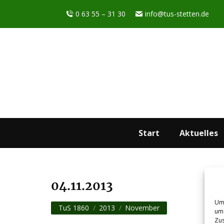
0 63 55 – 31 30
info@tus-stetten.de
Start
Aktuelles
04.11.2013
Sie befinden sich hier:
Um 
TuS 1860
2013
November
um 
Zus