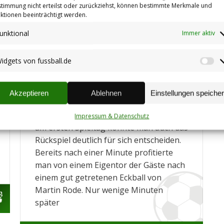
timmung nicht erteilst oder zurückziehst, können bestimmte Merkmale und
ktionen beeinträchtigt werden.
unktional
Immer aktiv
Reserve holt Remis – Erste
gewinnt Derby deutlich
idgets von fussball.de
Spielberichte
,
Spielberichte Aktive
Wi
Autor:
Johannes Henrich
14.11.2016
vo
Am gestrigen Sonntag stand für die
fu
Akzeptieren
Ablehnen
Einstellungen speiche
Erste das Derby gegen den Nachbar aus
dem Zellertal an. Nach einem 2:5 Erfolg
Impressum & Datenschutz
am ersten Spieltag konnte man auch das
Rückspiel deutlich für sich entscheiden.
Bereits nach einer Minute profitierte
man von einem Eigentor der Gäste nach
einem gut getretenen Eckball von
Martin Rode. Nur wenige Minuten
später