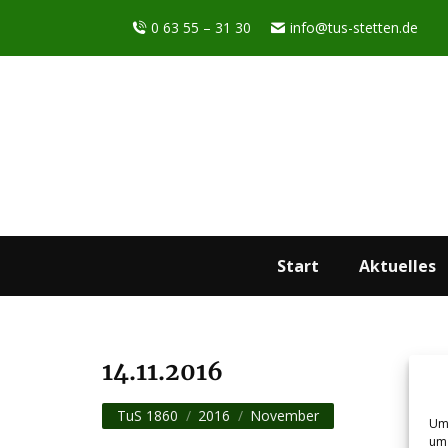
0 63 55 – 31 30
info@tus-stetten.de
Start
Aktuelles
14.11.2016
Sie befinden sich hier:
TuS 1860
2016
November
Um 
um 