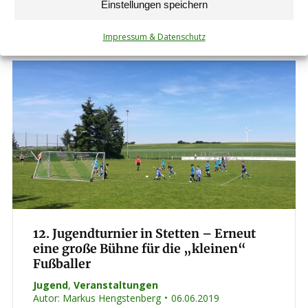
Wochen später, am 18. August los. Alle Spiele
Einstellungen speichern
bis zur Winterpause…
Impressum & Datenschutz
12. Jugendturnier in Stetten – Erneut
eine große Bühne für die „kleinen“
Fußballer
Jugend
,
Veranstaltungen
Autor:
Markus Hengstenberg
06.06.2019