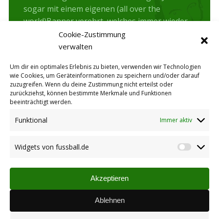
sogar mit einem eigenen (all over the
world)Banner verehrt, welches immer wieder
mit auf Urlaubsreise in die ganze Welt geht
Cookie-Zustimmung
und zu den Spielen…
verwalten
Um dir ein optimales Erlebnis zu bieten, verwenden wir Technologien
wie Cookies, um Geräteinformationen zu speichern und/oder darauf
zuzugreifen. Wenn du deine Zustimmung nicht erteilst oder
Ein Derby zum Auftakt
zurückziehst, können bestimmte Merkmale und Funktionen
beeinträchtigt werden.
Aktive
Autor:
Markus Hengstenberg
22.07.2019
Funktional
Immer aktiv
Am 1. Spieltag der B-Klasse geht es für den
TuS 1860 zum Nachbarverein TSG Albisheim.
Widgets von fussball.de
Widget
Saisonstart ist am Sonntag, 04. August. Die SG
von
II beginnt ebenfalls mit einem
fussbal
Akzeptieren
Nachbarschaftsduell und gastiert
zum Auswärtsspiel bei der TSG Zellertal II. Die
Ablehnen
Saison der C-Klasse geht allerdings erst zwei