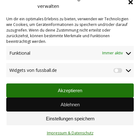
verwalten
Datenschutzgrundverordung sind wir
verpflichtet uns von jedem Mitglied eine
Um dir ein optimales Erlebnis zu bieten, verwenden wir Technologien
Einwilligungserklärung (PDF) zur Verarbeitung
wie Cookies, um Geräteinformationen zu speichern und/oder darauf
seiner personenbezogenen Daten einzuholen
zuzugreifen. Wenn du deine Zustimmung nicht erteilst oder
zurückziehst, können bestimmte Merkmale und Funktionen
und diese aufzubewahren. Wir versuchen
beeinträchtigt werden.
gerade jedes Mitglied persönlich zu erreichen
Funktional
und die entsprechende Unterschrift zu
Immer aktiv
bekommen. Die Mitglieder die wir noch nicht
erreicht haben können sich die
Widgets von fussball.de
Widget
Einwilligungserklärung (siehe…
von
fussbal
Akzeptieren
Ablehnen
Hallenkreismeisterschaft 2019
Verein
Einstellungen speichern
Autor:
Johannes Henrich
09.01.2019
Budenzauber! Am kommenden Samstag steht
Impressum & Datenschutz