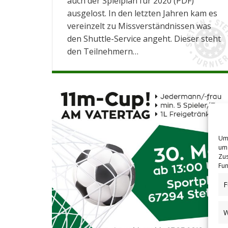
auch der Spielplan für 2020 (PDF)
ausgelost. In den letzten Jahren kam es
vereinzelt zu Missverständnissen was
den Shuttle-Service angeht. Dieser steht
den Teilnehmern…
Um 
um 
Zus
Fun
F
W