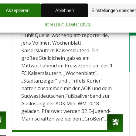
vo
erfolgt
fu
Akzeptieren
Ablehnen
Einstellungen speiche
Jugend
,
Termine
Autor:
Daniel Sprenger
27.04.2018
Impressum & Datenschutz
E-Jugend Stetten erhält Island-Trikots!
Huh!!! Quelle: wochenblatt-reporter.de,
Jens Vollmer, Wochenblatt
Kaiserslautern Kaiserslautern. Ein
großes Stelldichein gab es am
Mittwochabend im Pressezentrum des 1.
FC Kaiserslautern. „Wochenblatt“,
„Stadtanzeiger“ und „Trifels Kurier“
hatten zusammen mit der AOK und dem
Südwestdeutschen Fußballverband zur
Auslosung der AOK Mini WM 2018
geladen. Pfalzweit werden 32 E-Jugend-
Mannschaften wie bei den „Großen“…