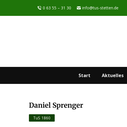
0 63 55 – 31 30
info@tus-stetten.de
Start
Aktuelles
Daniel Sprenger
Sie befinden sich hier:
TuS 1860