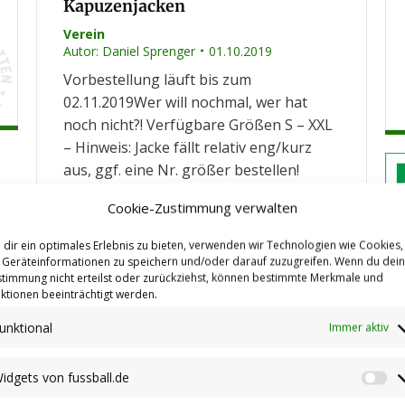
Kapuzenjacken
Verein
Autor:
Daniel Sprenger
01.10.2019
Vorbestellung läuft bis zum
02.11.2019Wer will nochmal, wer hat
noch nicht?! Verfügbare Größen S – XXL
– Hinweis: Jacke fällt relativ eng/kurz
aus, ggf. eine Nr. größer bestellen!
„Muster“ zur spontanen Anprobe findet
Cookie-Zustimmung verwalten
ihr bei Heimspielen am Spielfeldrand 😉
Bestell- und Bezahlmöglichkeiten
dir ein optimales Erlebnis zu bieten, verwenden wir Technologien wie Cookies,
Bestellliste liegt im Sportheim und bei
Geräteinformationen zu speichern und/oder darauf zuzugreifen. Wenn du dei
timmung nicht erteilst oder zurückziehst, können bestimmte Merkmale und
Heimspielen aus ODER E-Mail an
ktionen beeinträchtigt werden.
jacke@tus-stetten.de (Pflichtangaben:…
unktional
Immer aktiv
idgets von fussball.de
Wi
Auslosung der AOK Mini-WM