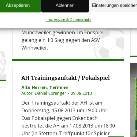
fu
Akzeptieren
Ablehnen
Einstellungen speiche
Erfolgreich ohne Gegentor. Der TuS
Nachwuchs konnte das
Impressum & Datenschutz
Saisonvorbereitungsturnier in
Münchweiler gewinnen. Im Endspiel
gelang ein 1:0 Sieg gegen den ASV
Winnweiler.
AH Trainingsauftakt / Pokalspiel
Alte Herren
,
Termine
Autor:
Daniel Sprenger
09.08.2013
Der Trainingsauftakt der AH ist am
Donnerstag, 15.08.2013 um 19:00 Uhr.
Das Pokalspiel gegen Enkenbach
bestreitet die AH am 17.08.2013 um 18:00
Uhr (in Stetten). Treffpunkt für Spieler