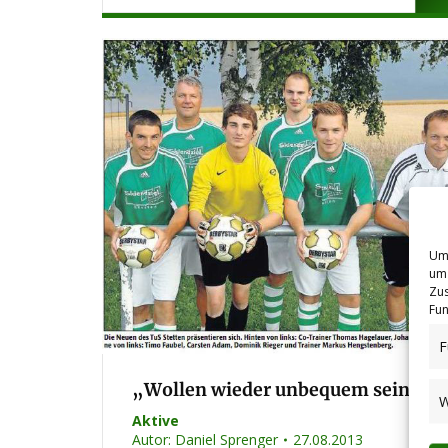
Um 
um 
Zus
Fun
F
„Wollen wieder unbequem sein“
W
Aktive
Autor:
Daniel Sprenger
27.08.2013