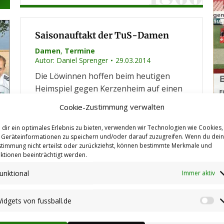
Saisonauftakt der TuS-Damen
Damen
,
Termine
Autor:
Daniel Sprenger
29.03.2014
Die Löwinnen hoffen beim heutigen
Heimspiel gegen Kerzenheim auf einen
Sieg und natürlich auf zahlreiche Fans,
Cookie-Zustimmung verwalten
die sie anfeuern. Der Saisonauftakt in
Stetten: Samstag, 29.03.2014; Anpfiff
dir ein optimales Erlebnis zu bieten, verwenden wir Technologien wie Cookies,
Geräteinformationen zu speichern und/oder darauf zuzugreifen. Wenn du dei
18.00 Uhr.
timmung nicht erteilst oder zurückziehst, können bestimmte Merkmale und
ktionen beeinträchtigt werden.
unktional
Immer aktiv
D9er gewinnen Jugendturnier in
Münchweiler
idgets von fussball.de
Wi
Jugend
,
Spielberichte Jugend
vo
Autor:
Daniel Sprenger
22.08.2013