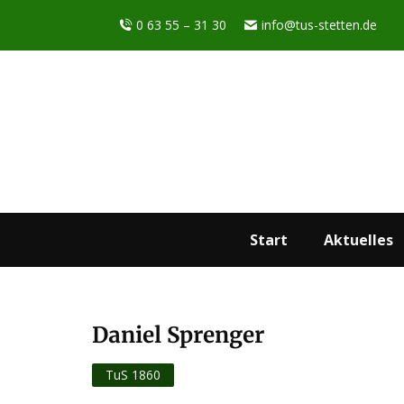
0 63 55 – 31 30
info@tus-stetten.de
Start
Aktuelles
Daniel Sprenger
Sie befinden sich hier:
TuS 1860