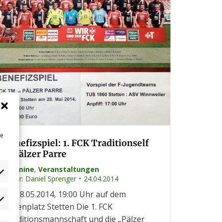
ne
Benefizspiel: 1. FCK Traditionself
– Pälzer Parre
Termine
,
Veranstaltungen
Autor:
Daniel Sprenger
24.04.2014
Mi 28.05.2014, 19:00 Uhr auf dem
dgets
Rasenplatz Stetten Die 1. FCK
n
Traditionsmannschaft und die „Pälzer