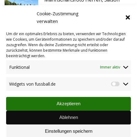
2025/2026
Cookie-Zustimmung
06.09.2025
verwalten
Um dir ein optimales Erlebnis zu bieten, verwenden wir Technologien
⚽ Vorbereitungsplan Sommer 2025 ⚽
wie Cookies, um Geräteinformationen zu speichern und/oder darauf
22.06.2025
zuzugreifen. Wenn du deine Zustimmung nicht erteilst oder
zurückziehst, können bestimmte Merkmale und Funktionen
beeinträchtigt werden.
Funktional
Immer aktiv
Widgets von fussball.de
Widget
von
fussbal
Akzeptieren
Vereinsspielplan
Übersicht der Begegnungen unserer Mannschaften (via
Ablehnen
fussball.de)
06.04.2024
Einstellungen speichern