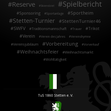
Spielbericht
Reserve
Skiendziel
Sportheim
Sponsoring
Sportanlage
Stetten-Turnier
StettenTurnier46
SWFV
Trikot
Traditionsmannschaft
Trauer
Verein
Verein des Jahres
Vereinshymne
Vorbereitung
Vereinsjubiläum
Vorverkauf
Weihnachtsfeier
Weihnachtsmarkt
Wohltätigkeit
TuS 1860 Stetten e. V.