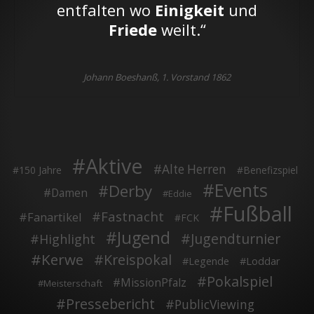
entfalten wo
Einigkeit
und
Friede
weilt.“
Johann Boeshanß, 1. Vorstand 1862
Aktive
Alte Herren
150 Jahre
Benefizspiel
Events
Derby
Damen
Eddie
Fußball
Fastnacht
Fanartikel
FCK
Jugend
Jugendturnier
Highlight
Kerwe
Kreispokal
Legende
Loddar
Pokalspiel
MissionPfalz
Meisterschaft
Pressebericht
PublicViewing