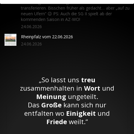
einer möglichen 18er Liga den TuS nach AZ-WO zu
transferieren. Bisschen früher als gedacht… aber „auf zu
neuen Ufern“ 😉 PS: Auch die SG II spielt ab der
kommenden Saison in AZ-WO!
24.06.2026
Rheinpfalz vom 22.06.2026
24.06.2026
„So lasst uns
treu
zusammenhalten in
Wort
und
Meinung
ungeteilt.
Das
Große
kann sich nur
entfalten wo
Einigkeit
und
Friede
weilt.“