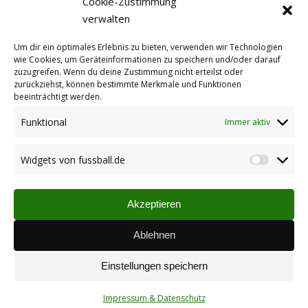
Cookie-Zustimmung
verwalten
Neuansetzung Schlachtfest und jede
Menge Fussball
Um dir ein optimales Erlebnis zu bieten, verwenden wir Technologien
27.10.2009
wie Cookies, um Geräteinformationen zu speichern und/oder darauf
zuzugreifen. Wenn du deine Zustimmung nicht erteilst oder
zurückziehst, können bestimmte Merkmale und Funktionen
beeinträchtigt werden.
Funktional
Immer aktiv
Widgets von fussball.de
Widget
von
Vereinsspielplan
fussbal
Übersicht der Begegnungen unserer Mannschaften (via
Akzeptieren
fussball.de)
06.04.2024
Ablehnen
TuS ab 2026/27 im Fußballkreis AZ-WO
Einstellungen speichern
Bye bye Fußballkreis KL-DOB👋🏻 Stetten/Pfalz goes
Rheinhessen ✔️ Bei der Klasseneinteilung zur A-Klasse
Impressum & Datenschutz
entschied sich der Verbandsspielausschuss aufgrund