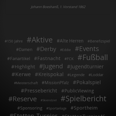
Johann Boeshanß, 1. Vorstand 1862
Aktive
Alte Herren
150 Jahre
Benefizspiel
Events
Derby
Damen
Eddie
Fußball
Fastnacht
Fanartikel
FCK
Jugend
Jugendturnier
Highlight
Kerwe
Kreispokal
Legende
Loddar
Pokalspiel
MissionPfalz
Meisterschaft
Pressebericht
PublicViewing
Spielbericht
Reserve
Skiendziel
Sportheim
Sponsoring
Sportanlage
Stetten-Turnier