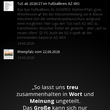
TuS ab 2026/27 im Fußballkreis AZ-WO
Bye bye Fußballkreis KL-DOB👋🏻 Stetten/Pfalz goes
Rheinhessen ✔️ Bei der Klasseneinteilung zur A-Klasse
entschied sich der Verbandsspielausschuss aufgrund
einer möglichen 18er Liga den TuS nach AZ-WO zu
transferieren. Bisschen früher als gedacht… aber „auf zu
neuen Ufern“ 😉 PS: Auch die SG II spielt ab der
kommenden Saison in AZ-WO!
24.06.2026
Rheinpfalz vom 22.06.2026
24.06.2026
„So lasst uns
treu
zusammenhalten in
Wort
und
Meinung
ungeteilt.
Das
Große
kann sich nur