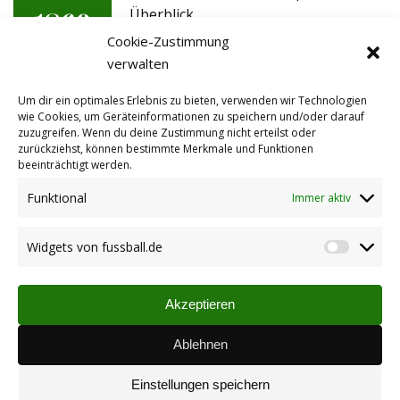
Überblick
15.09.2016
Cookie-Zustimmung
verwalten
TuS glanzlos im Flutlicht
Um dir ein optimales Erlebnis zu bieten, verwenden wir Technologien
wie Cookies, um Geräteinformationen zu speichern und/oder darauf
22.09.2014
zuzugreifen. Wenn du deine Zustimmung nicht erteilst oder
zurückziehst, können bestimmte Merkmale und Funktionen
beeinträchtigt werden.
AH gewinnt erneut auswärts !!!
Funktional
Immer aktiv
17.10.2010
Widgets von fussball.de
Widget
von
Herzblut AH gewinnt auswärts
fussbal
Akzeptieren
04.09.2010
Ablehnen
Einstellungen speichern