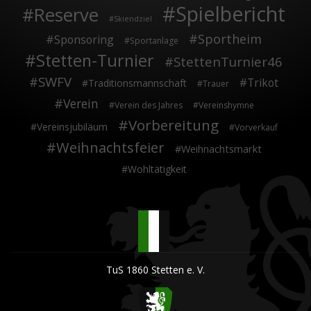
Spielbericht
Reserve
Skiendziel
Sportheim
Sponsoring
Sportanlage
Stetten-Turnier
StettenTurnier46
SWFV
Trikot
Traditionsmannschaft
Trauer
Verein
Verein des Jahres
Vereinshymne
Vorbereitung
Vereinsjubiläum
Vorverkauf
Weihnachtsfeier
Weihnachtsmarkt
Wohltätigkeit
TuS 1860 Stetten e. V.