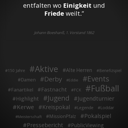
entfalten wo
Einigkeit
und
Friede
weilt.“
Johann Boeshanß, 1. Vorstand 1862
Aktive
Alte Herren
150 Jahre
Benefizspiel
Events
Derby
Damen
Eddie
Fußball
Fastnacht
Fanartikel
FCK
Jugend
Jugendturnier
Highlight
Kerwe
Kreispokal
Legende
Loddar
Pokalspiel
MissionPfalz
Meisterschaft
Pressebericht
PublicViewing