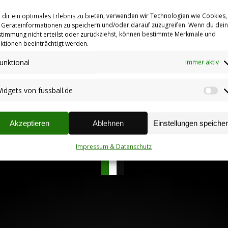
Remis der Reserve
dir ein optimales Erlebnis zu bieten, verwenden wir Technologien wie Cookies,
09.04.2018
Geräteinformationen zu speichern und/oder darauf zuzugreifen. Wenn du dei
timmung nicht erteilst oder zurückziehst, können bestimmte Merkmale und
ktionen beeinträchtigt werden.
Erste gewinnt souverän –
unktional
Immer aktiv
Reserve verliert knapp
06.11.2017
idgets von fussball.de
Wi
vo
fu
Akzeptieren
Ablehnen
Einstellungen speiche
Impressum & Datenschutz