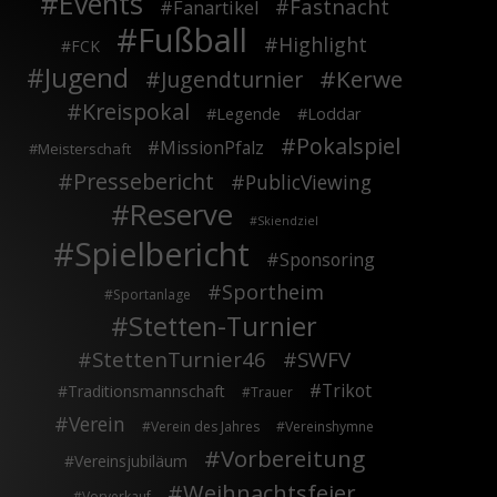
Events
Fastnacht
Fanartikel
Fußball
Highlight
FCK
Jugend
Kerwe
Jugendturnier
Kreispokal
Legende
Loddar
Pokalspiel
MissionPfalz
Meisterschaft
Pressebericht
PublicViewing
Reserve
Skiendziel
Spielbericht
Sponsoring
Sportheim
Sportanlage
Stetten-Turnier
StettenTurnier46
SWFV
Trikot
Traditionsmannschaft
Trauer
Verein
Verein des Jahres
Vereinshymne
Vorbereitung
Vereinsjubiläum
Weihnachtsfeier
Vorverkauf