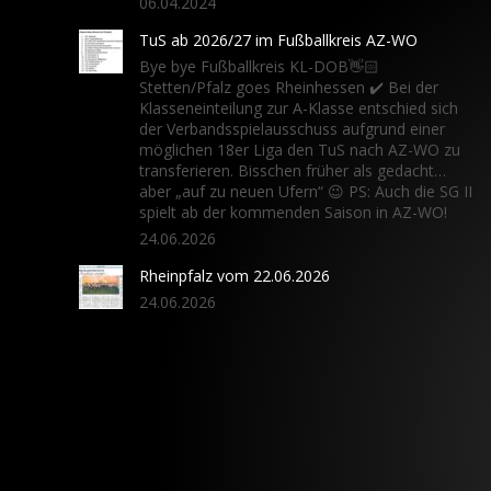
06.04.2024
TuS ab 2026/27 im Fußballkreis AZ-WO
Bye bye Fußballkreis KL-DOB👋🏻
Stetten/Pfalz goes Rheinhessen ✔️ Bei der
Klasseneinteilung zur A-Klasse entschied sich
der Verbandsspielausschuss aufgrund einer
möglichen 18er Liga den TuS nach AZ-WO zu
transferieren. Bisschen früher als gedacht…
aber „auf zu neuen Ufern“ 😉 PS: Auch die SG II
spielt ab der kommenden Saison in AZ-WO!
24.06.2026
Rheinpfalz vom 22.06.2026
24.06.2026