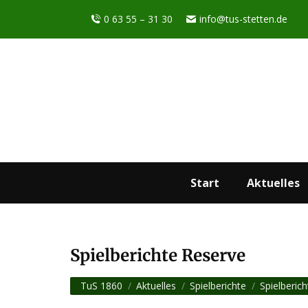
0 63 55 – 31 30
info@tus-stetten.de
Start
Aktuelles
Spielberichte Reserve
Sie befinden sich hier:
TuS 1860
Aktuelles
Spielberichte
Spielberic