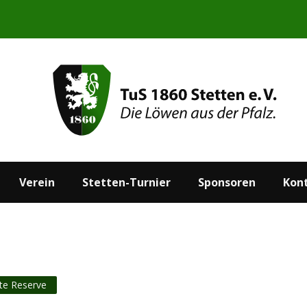
Start
Aktuelles
Verein
Stetten-Turnier
Verein
Stetten-Turnier
Sponsoren
Kon
hte Reserve