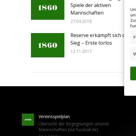
Spiele der aktiven
Um 
Mannschaften
um 
Zus
27.04.2018
Fun
Reserve erkämpft sich den
F
Sieg – Erste torlos
13.11.2017
W
Vereinsspielplan
Übersicht der Begegnungen unserer
Mannschaften (via fussball.de)