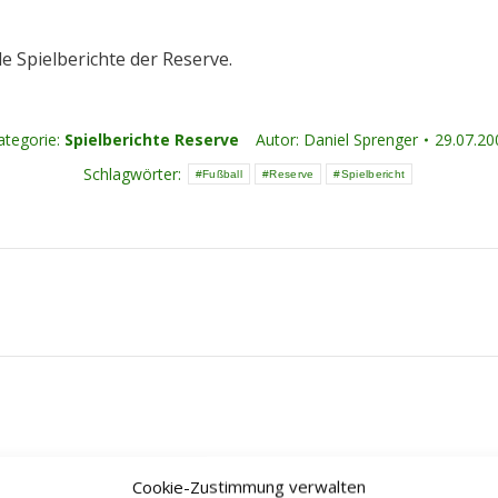
le Spielberichte der Reserve.
ategorie:
Spielberichte Reserve
Autor:
Daniel Sprenger
29.07.20
Schlagwörter:
Fußball
Reserve
Spielbericht
Nächster
Beitrag:
Cookie-Zustimmung verwalten
Derbysieg der Ersten –