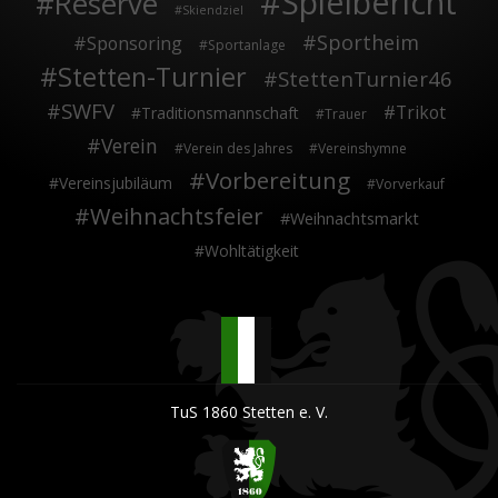
Spielbericht
Reserve
Skiendziel
Sportheim
Sponsoring
Sportanlage
Stetten-Turnier
StettenTurnier46
SWFV
Trikot
Traditionsmannschaft
Trauer
Verein
Verein des Jahres
Vereinshymne
Vorbereitung
Vereinsjubiläum
Vorverkauf
Weihnachtsfeier
Weihnachtsmarkt
Wohltätigkeit
TuS 1860 Stetten e. V.