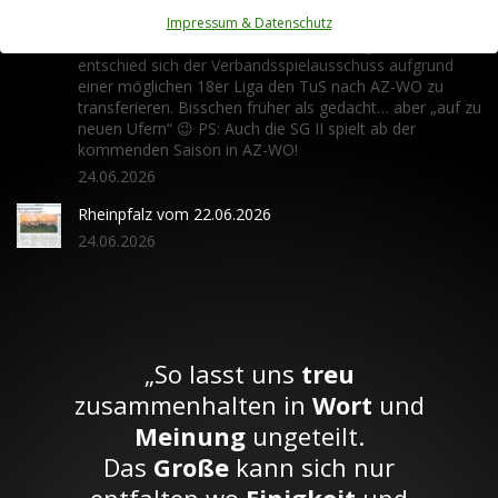
Bye bye Fußballkreis KL-DOB👋🏻 Stetten/Pfalz goes
Impressum & Datenschutz
Rheinhessen ✔️ Bei der Klasseneinteilung zur A-Klasse
entschied sich der Verbandsspielausschuss aufgrund
einer möglichen 18er Liga den TuS nach AZ-WO zu
transferieren. Bisschen früher als gedacht… aber „auf zu
neuen Ufern“ 😉 PS: Auch die SG II spielt ab der
kommenden Saison in AZ-WO!
24.06.2026
Rheinpfalz vom 22.06.2026
24.06.2026
„So lasst uns
treu
zusammenhalten in
Wort
und
Meinung
ungeteilt.
Das
Große
kann sich nur