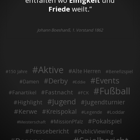
entfalten wo
Einigkeit
und
Friede
weilt.“
Johann Boeshanß, 1. Vorstand 1862
Aktive
Alte Herren
150 Jahre
Benefizspiel
Events
Derby
Damen
Eddie
Fußball
Fastnacht
Fanartikel
FCK
Jugend
Jugendturnier
Highlight
Kerwe
Kreispokal
Legende
Loddar
Pokalspiel
MissionPfalz
Meisterschaft
Pressebericht
PublicViewing