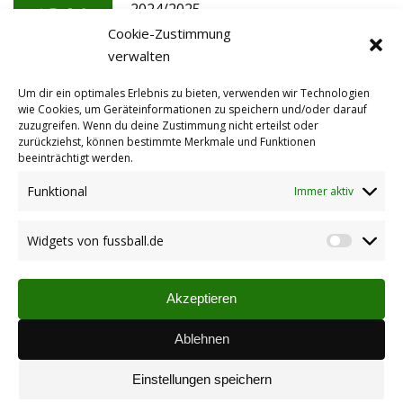
2024/2025
Cookie-Zustimmung
28.06.2024
verwalten
Termine Sommervorbereitung
Um dir ein optimales Erlebnis zu bieten, verwenden wir Technologien
wie Cookies, um Geräteinformationen zu speichern und/oder darauf
2020/2021
zuzugreifen. Wenn du deine Zustimmung nicht erteilst oder
06.08.2020
zurückziehst, können bestimmte Merkmale und Funktionen
beeinträchtigt werden.
Funktional
Immer aktiv
Widgets von fussball.de
Widget
von
fussbal
Akzeptieren
Vereinsspielplan
Übersicht der Begegnungen unserer Mannschaften (via
Ablehnen
fussball.de)
06.04.2024
Einstellungen speichern
TuS ab 2026/27 im Fußballkreis AZ-WO