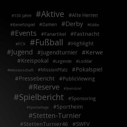
Aktive
Alte Herren
150 Jahre
Derby
Damen
Benefizspiel
Eddie
Events
Fastnacht
Fanartikel
Fußball
Highlight
FCK
Jugend
Kerwe
Jugendturnier
Kreispokal
Legende
Loddar
Pokalspiel
MissionPfalz
Meisterschaft
Pressebericht
PublicViewing
Reserve
Skiendziel
Spielbericht
Sponsoring
Sportheim
Sportanlage
Stetten-Turnier
StettenTurnier46
SWFV