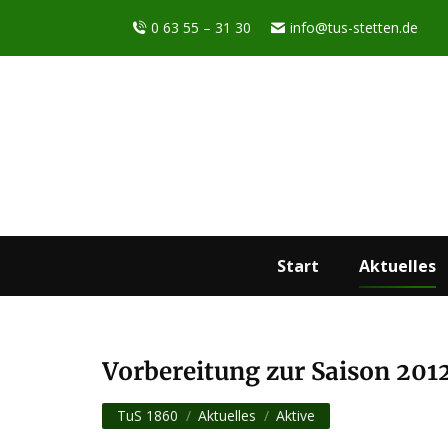
0 63 55 – 31 30
info@tus-stetten.de
Start
Aktuelles
Vorbereitung zur Saison 201
Sie befinden sich hier:
TuS 1860
Aktuelles
Aktive