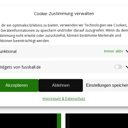
Cookie-Zustimmung verwalten
dir ein optimales Erlebnis zu bieten, verwenden wir Technologien wie Cookies,
Geräteinformationen zu speichern und/oder darauf zuzugreifen. Wenn du dei
Mannschaftsfoto Herren,
timmung nicht erteilst oder zurückziehst, können bestimmte Merkmale und
Saison 2025/2026
ktionen beeinträchtigt werden.
06.09.2025
unktional
Immer aktiv
Termine
idgets von fussball.de
Wi
Sommervorbereitung
vo
2024/2025
fu
Akzeptieren
Ablehnen
Einstellungen speiche
28.06.2024
Impressum & Datenschutz