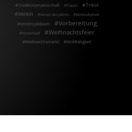
Trikot
Traditionsmannschaft
Trauer
Verein
Verein des Jahres
Vereinshymne
Vorbereitung
Vereinsjubiläum
Weihnachtsfeier
Vorverkauf
Weihnachtsmarkt
Wohltätigkeit