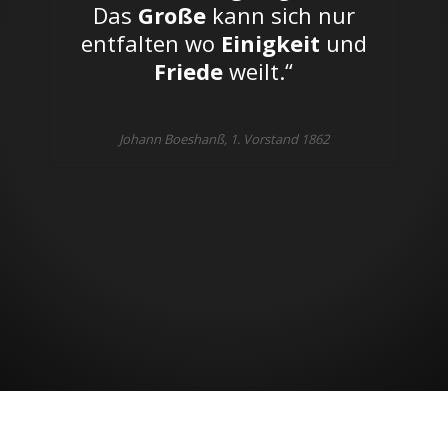
Das
Große
kann sich nur
entfalten wo
Einigkeit
und
Friede
weilt.“
Johann Boeshanß, 1. Vorstand 1862