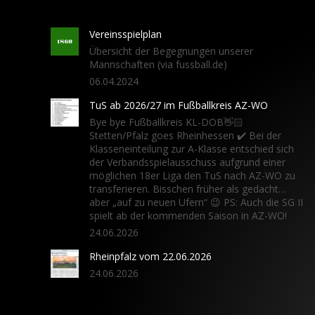
Vereinsspielplan
Übersicht der Begegnungen unserer
Mannschaften (via fussball.de)
06.04.2024
TuS ab 2026/27 im Fußballkreis AZ-WO
Bye bye Fußballkreis KL-DOB👋🏻
Stetten/Pfalz goes Rheinhessen ✔️ Bei der
Klasseneinteilung zur A-Klasse entschied sich
der Verbandsspielausschuss aufgrund einer
möglichen 18er Liga den TuS nach AZ-WO zu
transferieren. Bisschen früher als gedacht…
aber „auf zu neuen Ufern“ 😉 PS: Auch die SG II
spielt ab der kommenden Saison in AZ-WO!
24.06.2026
Rheinpfalz vom 22.06.2026
24.06.2026