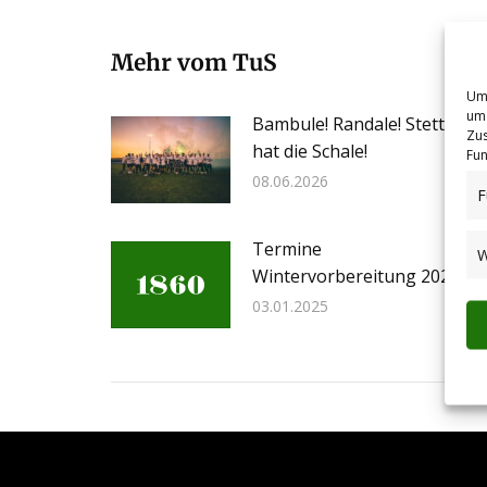
Mehr vom TuS
Um 
um 
Bambule! Randale! Stetten
Zus
hat die Schale!
Fun
08.06.2026
F
Termine
W
Wintervorbereitung 2025
03.01.2025