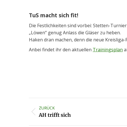
TuS macht sich fit!
Die Festlichkeiten sind vorbei: Stetten-Turni
„Löwen“ genug Anlass die Gläser zu heben.
Haken dran machen, denn die neue Kreisliga-Ru
Anbei findet ihr den aktuellen
Trainingsplan
a
Kommentarnavigation
ZURÜCK
Vorheriger
AH trifft sich
Beitrag: