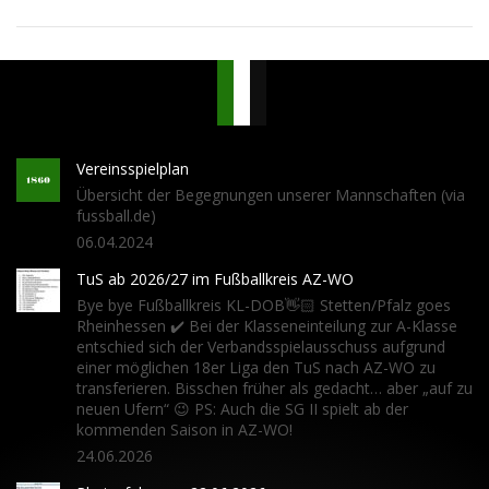
Vereinsspielplan
Übersicht der Begegnungen unserer Mannschaften (via
fussball.de)
06.04.2024
TuS ab 2026/27 im Fußballkreis AZ-WO
Bye bye Fußballkreis KL-DOB👋🏻 Stetten/Pfalz goes
Rheinhessen ✔️ Bei der Klasseneinteilung zur A-Klasse
entschied sich der Verbandsspielausschuss aufgrund
einer möglichen 18er Liga den TuS nach AZ-WO zu
transferieren. Bisschen früher als gedacht… aber „auf zu
neuen Ufern“ 😉 PS: Auch die SG II spielt ab der
kommenden Saison in AZ-WO!
24.06.2026