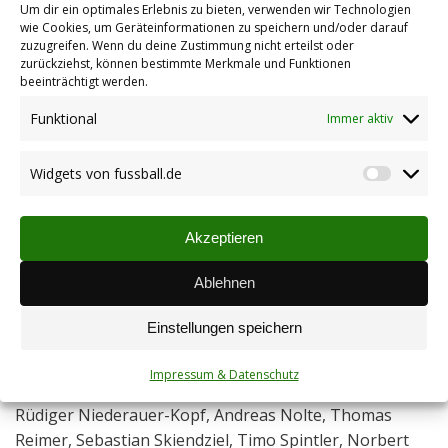
Baum, Moritz Jeltsch, Kevin Kistner, Andreas Lauer,
Um dir ein optimales Erlebnis zu bieten, verwenden wir Technologien
Sebastian Skiendziel, Lukas Willig (alle eigene Jugend)
wie Cookies, um Geräteinformationen zu speichern und/oder darauf
zuzugreifen. Wenn du deine Zustimmung nicht erteilst oder
Abgänge: Sascha Leidinger (TuS Ilbesheim)
zurückziehst, können bestimmte Merkmale und Funktionen
beeinträchtigt werden.
Tor: Armin Hengstenberg, Patrick Lehle
Funktional
Immer aktiv
Abwehr: Volker Baum, Jochen Burckhart, Michael
Butzilowski, Michel Enders, Timo Faubel, Thorsten
Widgets von fussball.de
Grolms, Johannes Grzes, Thomas Hagelauer, Timo
Widget
Henn, Rüdiger Münch, Tobias Schording, Marc
von
Schuster, Daniel Seithel, Christian Selle, Sascha Uhrig,
fussbal
Akzeptieren
Lukas Willig
Ablehnen
Mittelfeld und Angriff: Thomas Angermayer, Mario
Baum, Niels Baum, Jan Becker, Thorsten Braun, Heiko
Einstellungen speichern
Dannenberg, Sven Groß, Jascha Hoffmann, Moritz
Jeltsch, Niklas Jacob, Kevin Kistner, Andreas Lauer,
Impressum & Datenschutz
Thomas Lauer, Waldemar Krieger, Dirk Mattheis,
Rüdiger Niederauer-Kopf, Andreas Nolte, Thomas
Reimer, Sebastian Skiendziel, Timo Spintler, Norbert