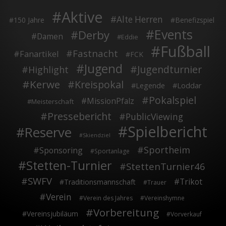
Aktive
Alte Herren
150 Jahre
Benefizspiel
Events
Derby
Damen
Eddie
Fußball
Fastnacht
Fanartikel
FCK
Jugend
Jugendturnier
Highlight
Kerwe
Kreispokal
Legende
Loddar
Pokalspiel
MissionPfalz
Meisterschaft
Pressebericht
PublicViewing
Spielbericht
Reserve
Skiendziel
Sportheim
Sponsoring
Sportanlage
Stetten-Turnier
StettenTurnier46
SWFV
Trikot
Traditionsmannschaft
Trauer
Verein
Verein des Jahres
Vereinshymne
Vorbereitung
Vereinsjubiläum
Vorverkauf