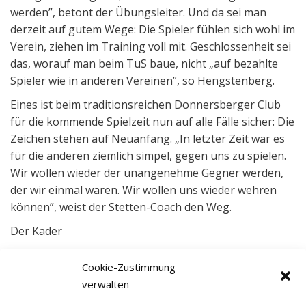
werden”, betont der Übungsleiter. Und da sei man
derzeit auf gutem Wege: Die Spieler fühlen sich wohl im
Verein, ziehen im Training voll mit. Geschlossenheit sei
das, worauf man beim TuS baue, nicht „auf bezahlte
Spieler wie in anderen Vereinen”, so Hengstenberg.
Eines ist beim traditionsreichen Donnersberger Club
für die kommende Spielzeit nun auf alle Fälle sicher: Die
Zeichen stehen auf Neuanfang. „In letzter Zeit war es
für die anderen ziemlich simpel, gegen uns zu spielen.
Wir wollen wieder der unangenehme Gegner werden,
der wir einmal waren. Wir wollen uns wieder wehren
können”, weist der Stetten-Coach den Weg.
Der Kader
Zugänge: Sven Groß (FC Marnheim), Thomas
Cookie-Zustimmung
Hagelauer (Eintracht WO-Herrnsheim), Thomas Reimer
verwalten
(TuS Bischheim), Sven Weishaupt (TuS Ilbesheim), Niels