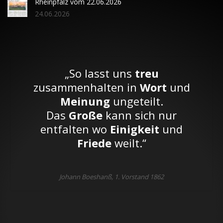
Rheinpfalz vom 22.06.2026
24.06.2026
„So lasst uns
treu
zusammenhalten in
Wort
und
Meinung
ungeteilt.
Das
Große
kann sich nur
entfalten wo
Einigkeit
und
Friede
weilt.“
Johann Boeshanß, 1. Vorstand 1862