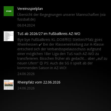
Vereinsspielplan
Übersicht der Begegnungen unserer Mannschaften (via
fussball.de)
06.04.2024
TuS ab 2026/27 im Fußballkreis AZ-WO
Bye bye Fußballkreis KL-DOB👋🏻 Stetten/Pfalz goes
Rheinhessen ✔️ Bei der Klasseneinteilung zur A-Klasse
entschied sich der Verbandsspielausschuss aufgrund
einer möglichen 18er Liga den TuS nach AZ-WO zu
transferieren. Bisschen früher als gedacht… aber „auf zu
neuen Ufern“ 😉 PS: Auch die SG II spielt ab der
kommenden Saison in AZ-WO!
24.06.2026
Rheinpfalz vom 22.06.2026
24.06.2026