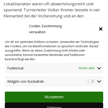
Lokalcharakter waren oft abwechslungsreich und
spannend. Turnierleiter Volker Kremer leistete in viel
Kleinarbeit bei der Vorbereitung und an den
Turniertagen gute Arbeit und sollte auch der Garant
Cookie-Zustimmung
für die Fortführung dieser Veranstaltung sein. (kah)
verwalten
Quelle:
Um dir ein optimales Erlebnis zu bieten, verwenden wir Technologien
Die Rheinpfalz – Donnersberger Rundschau – Nr. 3
wie Cookies, um Geräteinformationen zu speichern und/oder darauf
Datum – Montag, den 5. Januar 2015
zuzugreifen. Wenn du deine Zustimmung nicht erteilst oder
zurückziehst, können bestimmte Merkmale und Funktionen
beeinträchtigt werden.
Funktional
Immer aktiv
Widgets von fussball.de
Widget
von
fussbal
Akzeptieren
Ablehnen