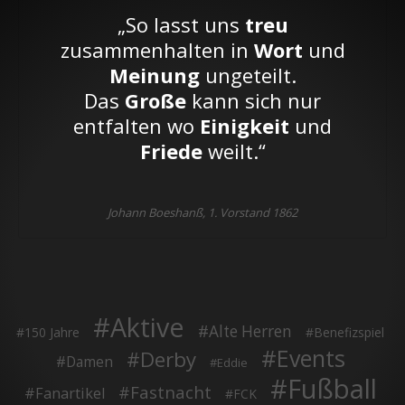
„So lasst uns
treu
zusammenhalten in
Wort
und
Meinung
ungeteilt.
Das
Große
kann sich nur
entfalten wo
Einigkeit
und
Friede
weilt.“
Johann Boeshanß, 1. Vorstand 1862
Aktive
Alte Herren
150 Jahre
Benefizspiel
Events
Derby
Damen
Eddie
Fußball
Fastnacht
Fanartikel
FCK