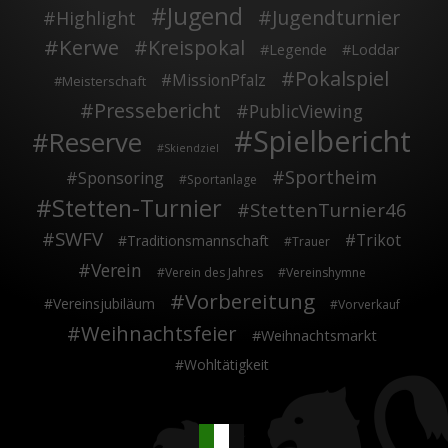
Jugend
Jugendturnier
Highlight
Kerwe
Kreispokal
Legende
Loddar
Pokalspiel
MissionPfalz
Meisterschaft
Pressebericht
PublicViewing
Spielbericht
Reserve
Skiendziel
Sportheim
Sponsoring
Sportanlage
Stetten-Turnier
StettenTurnier46
SWFV
Trikot
Traditionsmannschaft
Trauer
Verein
Verein des Jahres
Vereinshymne
Vorbereitung
Vereinsjubiläum
Vorverkauf
Weihnachtsfeier
Weihnachtsmarkt
Wohltätigkeit