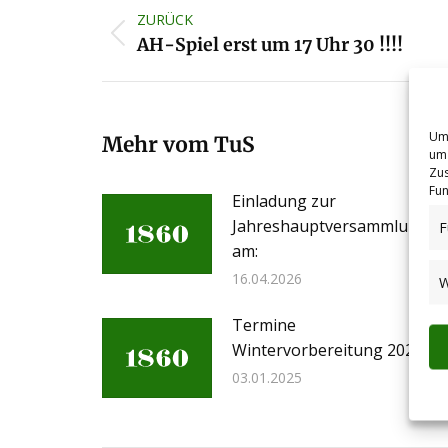
Kommentarnavigation
ZURÜCK
Vorheriger
AH-Spiel erst um 17 Uhr 30 !!!!
Beitrag:
Um 
Mehr vom TuS
um 
Zus
Fun
Einladung zur
Jahreshauptversammlung
F
am:
16.04.2026
W
Termine
Wintervorbereitung 2025
03.01.2025