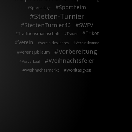
Sportheim
Sportanlage
Stetten-Turnier
StettenTurnier46
SWFV
Trikot
Traditionsmannschaft
Trauer
Verein
Verein des Jahres
Vereinshymne
Vorbereitung
Vereinsjubiläum
Weihnachtsfeier
Vorverkauf
Weihnachtsmarkt
Wohltätigkeit