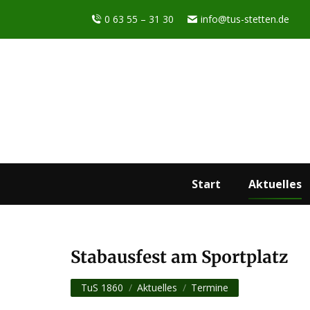
0 63 55 – 31 30
info@tus-stetten.de
Start
Aktuelles
Stabausfest am Sportplatz
Sie befinden sich hier:
TuS 1860
Aktuelles
Termine