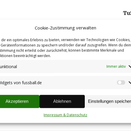
Nächster
Tu
Beitrag:
Cookie-Zustimmung verwalten
dir ein optimales Erlebnis zu bieten, verwenden wir Technologien wie Cookies,
Geräteinformationen zu speichern und/oder darauf zuzugreifen. Wenn du dei
timmung nicht erteilst oder zurückziehst, können bestimmte Merkmale und
ktionen beeinträchtigt werden.
Einladung zur
Jahreshauptversammlung
unktional
Immer aktiv
19.03.2026
idgets von fussball.de
Wi
vo
Liste für die
fu
Akzeptieren
Ablehnen
Einstellungen speiche
Weihnachtsfeier liegt aus
13.11.2024
Impressum & Datenschutz