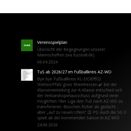
Vereinsspielplan
Übersicht der Begegnungen unserer
Mannschaften (via fussball.de)
06.04.2024
TuS ab 2026/27 im Fußballkreis AZ-WO
Bye bye Fußballkreis KL-DOB👋🏻
Stetten/Pfalz goes Rheinhessen ✔️ Bei der
Klasseneinteilung zur A-Klasse entschied sich
der Verbandsspielausschuss aufgrund einer
möglichen 18er Liga den TuS nach AZ-WO zu
transferieren. Bisschen früher als gedacht…
aber „auf zu neuen Ufern“ 😉 PS: Auch die SG II
spielt ab der kommenden Saison in AZ-WO!
24.06.2026