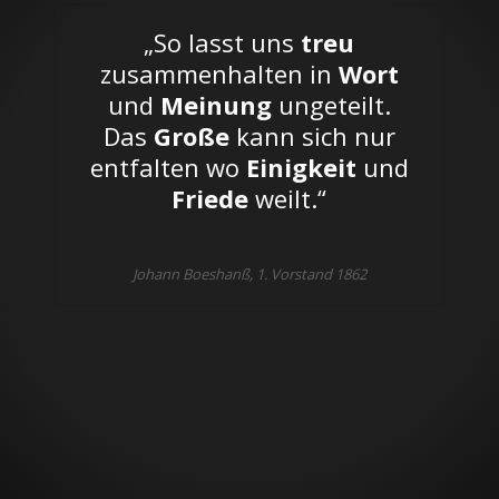
„So lasst uns
treu
zusammenhalten in
Wort
und
Meinung
ungeteilt.
Das
Große
kann sich nur
entfalten wo
Einigkeit
und
Friede
weilt.“
Johann Boeshanß, 1. Vorstand 1862