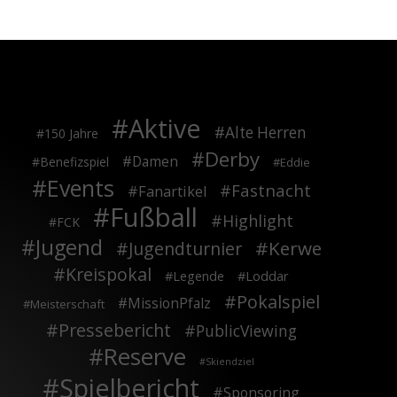
Aktive
Alte Herren
150 Jahre
Derby
Damen
Benefizspiel
Eddie
Events
Fastnacht
Fanartikel
Fußball
Highlight
FCK
Jugend
Kerwe
Jugendturnier
Kreispokal
Legende
Loddar
Pokalspiel
MissionPfalz
Meisterschaft
Pressebericht
PublicViewing
Reserve
Skiendziel
Spielbericht
Sponsoring