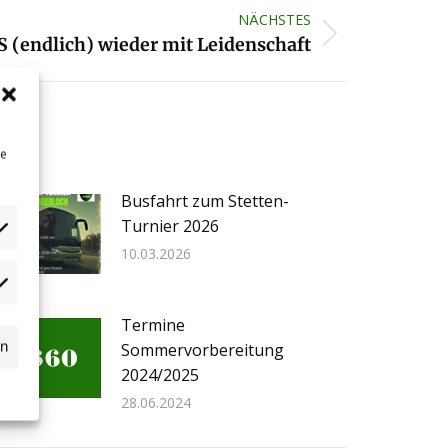
NÄCHSTES
S (endlich) wieder mit Leidenschaft
ne
Busfahrt zum Stetten-
Turnier 2026
10.03.2026
dgets
n
Termine
ssball.de
rn
Sommervorbereitung
2024/2025
28.06.2024