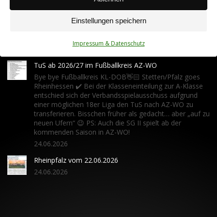
Vereinsspielplan
Einstellungen speichern
Übersicht der Begegnungen unserer Mannschaften (via
fussball.de)
Impressum & Datenschutz
06.04.2024
TuS ab 2026/27 im Fußballkreis AZ-WO
Bye bye Fußballkreis KL-DOB👋🏻 Stetten/Pfalz goes
Rheinhessen ✔️ Bei der Klasseneinteilung zur A-Klasse
entschied sich der Verbandsspielausschuss aufgrund
einer möglichen 18er Liga den TuS nach AZ-WO zu
transferieren. Bisschen früher als gedacht… aber „auf zu
neuen Ufern“ 😉 PS: Auch die SG II spielt ab der
kommenden Saison in AZ-WO!
24.06.2026
Rheinpfalz vom 22.06.2026
24.06.2026