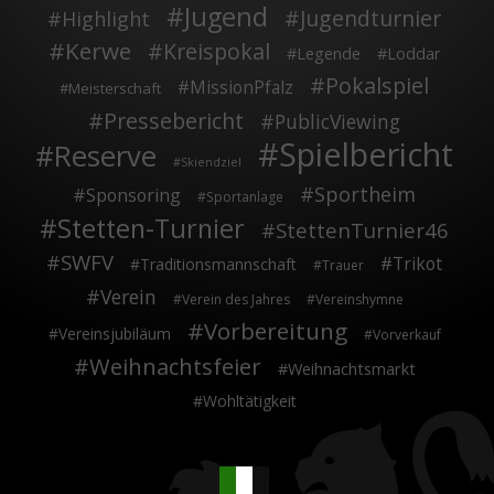
Jugend
Jugendturnier
Highlight
Kerwe
Kreispokal
Legende
Loddar
Pokalspiel
MissionPfalz
Meisterschaft
Pressebericht
PublicViewing
Spielbericht
Reserve
Skiendziel
Sportheim
Sponsoring
Sportanlage
Stetten-Turnier
StettenTurnier46
SWFV
Trikot
Traditionsmannschaft
Trauer
Verein
Verein des Jahres
Vereinshymne
Vorbereitung
Vereinsjubiläum
Vorverkauf
Weihnachtsfeier
Weihnachtsmarkt
Wohltätigkeit