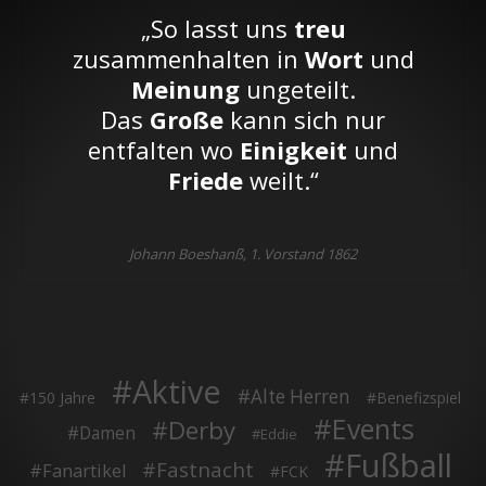
„So lasst uns
treu
zusammenhalten in
Wort
und
Meinung
ungeteilt.
Das
Große
kann sich nur
entfalten wo
Einigkeit
und
Friede
weilt.“
Johann Boeshanß, 1. Vorstand 1862
Aktive
Alte Herren
150 Jahre
Benefizspiel
Events
Derby
Damen
Eddie
Fußball
Fastnacht
Fanartikel
FCK