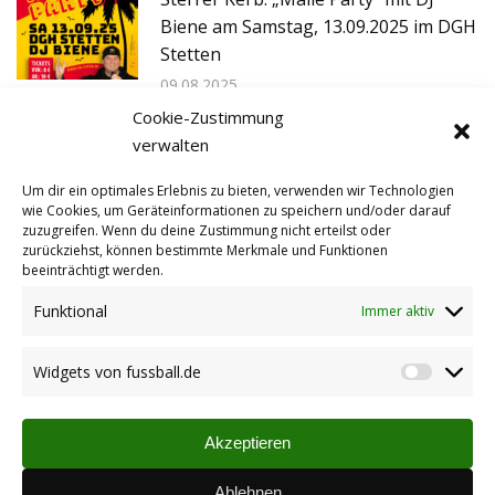
Biene am Samstag, 13.09.2025 im DGH
Stetten
09.08.2025
Cookie-Zustimmung
Kinderfastnacht in Stetten
verwalten
12.02.2025
Um dir ein optimales Erlebnis zu bieten, verwenden wir Technologien
wie Cookies, um Geräteinformationen zu speichern und/oder darauf
zuzugreifen. Wenn du deine Zustimmung nicht erteilst oder
zurückziehst, können bestimmte Merkmale und Funktionen
Termine Wintervorbereitung 2025
beeinträchtigt werden.
03.01.2025
Funktional
Immer aktiv
Widgets von fussball.de
Widget
von
fussbal
Akzeptieren
Ablehnen