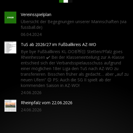
Vereinsspielplan
Übersicht der Begegnungen unserer Mannschaften (via
fussball.de)
06.04.2024
TuS ab 2026/27 im Fußballkreis AZ-WO
Bye bye Fußballkreis KL-DOB👋🏻 Stetten/Pfalz goes
Rheinhessen ✔️ Bei der Klasseneinteilung zur A-Klasse
entschied sich der Verbandsspielausschuss aufgrund
einer möglichen 18er Liga den TuS nach AZ-WO zu
transferieren. Bisschen früher als gedacht… aber „auf zu
neuen Ufern“ 😉 PS: Auch die SG II spielt ab der
kommenden Saison in AZ-WO!
24.06.2026
Rheinpfalz vom 22.06.2026
24.06.2026