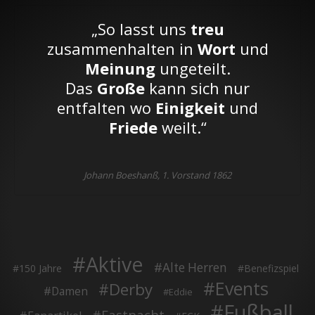
„So lasst uns
treu
zusammenhalten in
Wort
und
Meinung
ungeteilt.
Das
Große
kann sich nur
entfalten wo
Einigkeit
und
Friede
weilt.“
Johann Boeshanß, 1. Vorstand 1862
Aktive
Alte Herren
150 Jahre
Benefizspiel
Events
Derby
Damen
Eddie
Fußball
Fastnacht