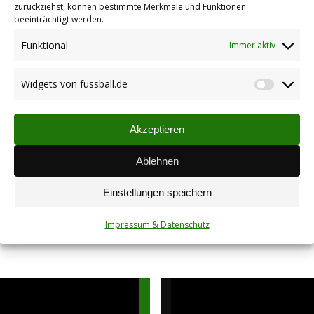
zurückziehst, können bestimmte Merkmale und Funktionen
Liste für die Weihnachtsfeier liegt aus
beeinträchtigt werden.
13.11.2024
Funktional
Immer aktiv
Widgets von fussball.de
Widget
EM 2024 beim TuS
von
11.06.2024
fussbal
Akzeptieren
Ablehnen
Kinderfastnacht in Stetten
Einstellungen speichern
24.01.2024
Impressum & Datenschutz