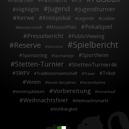
Fanartikel
FCK
Jugend
Jugendturnier
Highlight
Kerwe
Kreispokal
Legende
Loddar
Pokalspiel
MissionPfalz
Meisterschaft
Pressebericht
PublicViewing
Spielbericht
Reserve
Skiendziel
Sportheim
Sponsoring
Sportanlage
Stetten-Turnier
StettenTurnier46
SWFV
Trikot
Traditionsmannschaft
Trauer
Verein
Verein des Jahres
Vereinshymne
Vorbereitung
Vereinsjubiläum
Vorverkauf
Weihnachtsfeier
Weihnachtsmarkt
Wohltätigkeit