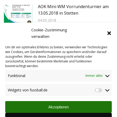
AOK Mini-WM Vorrundenturnier am
13.05.2018 in Stetten
04.05.2018
Cookie-Zustimmung
verwalten
Auslosung der AOK Mini-WM erfolgt
27.04.2018
Um dir ein optimales Erlebnis zu bieten, verwenden wir Technologien
wie Cookies, um Geräteinformationen zu speichern und/oder darauf
zuzugreifen. Wenn du deine Zustimmung nicht erteilst oder
zurückziehst, können bestimmte Merkmale und Funktionen
beeinträchtigt werden.
AOK-Mini-WM: Gewinner sind
ausgelost
Funktional
Immer aktiv
13.03.2018
Widgets von fussball.de
Widget
von
fussbal
Akzeptieren