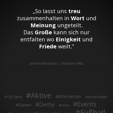
„So lasst uns
treu
zusammenhalten in
Wort
und
Meinung
ungeteilt.
Das
Große
kann sich nur
entfalten wo
Einigkeit
und
Friede
weilt.“
Johann Boeshanß, 1. Vorstand 1862
Aktive
Alte Herren
150 Jahre
Benefizspiel
Events
Derby
Damen
Eddie
Fußball