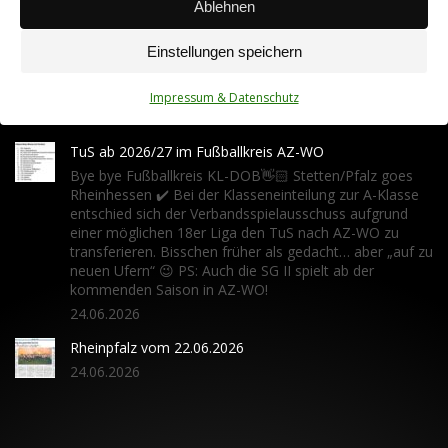
Ablehnen
Vereinsspielplan
Einstellungen speichern
Übersicht der Begegnungen unserer Mannschaften (via
fussball.de)
Impressum & Datenschutz
06.04.2024
TuS ab 2026/27 im Fußballkreis AZ-WO
Bye bye Fußballkreis KL-DOB👋🏻 Stetten/Pfalz goes
Rheinhessen ✔️ Bei der Klasseneinteilung zur A-Klasse
entschied sich der Verbandsspielausschuss aufgrund
einer möglichen 18er Liga den TuS nach AZ-WO zu
transferieren. Bisschen früher als gedacht… aber „auf zu
neuen Ufern“ 😉 PS: Auch die SG II spielt ab der
kommenden Saison in AZ-WO!
24.06.2026
Rheinpfalz vom 22.06.2026
24.06.2026