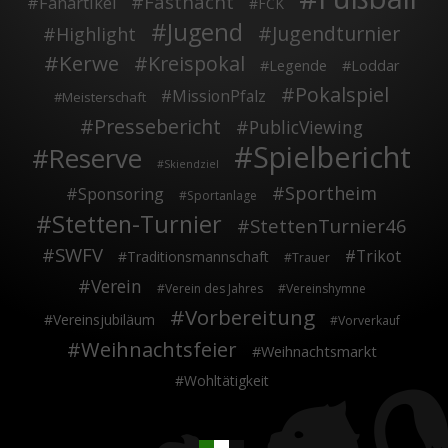
Fastnacht
Fanartikel
FCK
Jugend
Jugendturnier
Highlight
Kerwe
Kreispokal
Legende
Loddar
Pokalspiel
MissionPfalz
Meisterschaft
Pressebericht
PublicViewing
Spielbericht
Reserve
Skiendziel
Sportheim
Sponsoring
Sportanlage
Stetten-Turnier
StettenTurnier46
SWFV
Trikot
Traditionsmannschaft
Trauer
Verein
Verein des Jahres
Vereinshymne
Vorbereitung
Vereinsjubiläum
Vorverkauf
Weihnachtsfeier
Weihnachtsmarkt
Wohltätigkeit