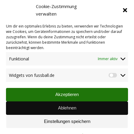
Cookie-Zustimmung
verwalten
Um dir ein optimales Erlebnis zu bieten, verwenden wir Technologien
wie Cookies, um Geräteinformationen zu speichern und/oder darauf
zuzugreifen. Wenn du deine Zustimmung nicht erteilst oder
zurückziehst, können bestimmte Merkmale und Funktionen
beeinträchtigt werden.
Funktional
Immer aktiv
Widgets von fussball.de
Widget
von
fussbal
Wochenblatt – Ausgabe Kirchheimbolanden 07. März
Akzeptieren
2018, Seite 31
Ablehnen
Kategorien:
Jugend
,
Veranstaltungen
Einstellungen speichern
Autor:
Markus Hengstenberg
13.03.2018