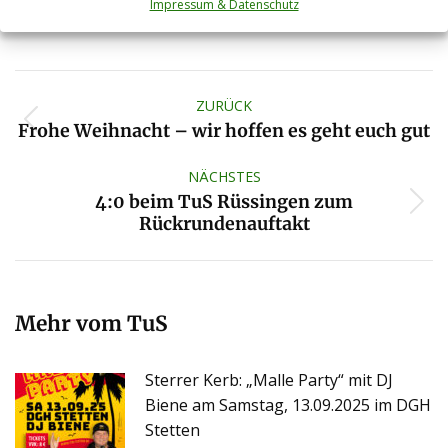
Schlagwörter:
Impressum & Datenschutz
Events
Jugend
Kommentarnavigation
ZURÜCK
Vorheriger
Frohe Weihnacht – wir hoffen es geht euch gut
Beitrag:
NÄCHSTES
4:0 beim TuS Rüssingen zum
Nächster
Rückrundenauftakt
Beitrag:
Mehr vom TuS
Sterrer Kerb: „Malle Party“ mit DJ
Biene am Samstag, 13.09.2025 im DGH
Stetten