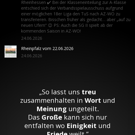
Rheinhessen ✔️ Bei der Klasseneinteilung zur A-Klasse
entschied sich der Verbandsspielausschuss aufgrund
einer möglichen 18er Liga den TuS nach AZ-WO zu
transferieren. Bisschen früher als gedacht… aber „auf zu
neuen Ufern“ 😉 PS: Auch die SG II spielt ab der
kommenden Saison in AZ-WO!
24.06.2026
Rheinpfalz vom 22.06.2026
24.06.2026
„So lasst uns
treu
zusammenhalten in
Wort
und
Meinung
ungeteilt.
Das
Große
kann sich nur
entfalten wo
Einigkeit
und
Friede
weilt.“