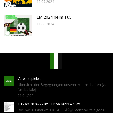
19.09.2024
EM 2024 beim TuS
11.06.2024
Vereinsspielplan
Übersicht der Begegnungen unserer Mannschaften (via
fussball.de)
06.04.2024
TuS ab 2026/27 im Fußballkreis AZ-WO
Bye bye Fußballkreis KL-DOB👋🏻 Stetten/Pfalz goes