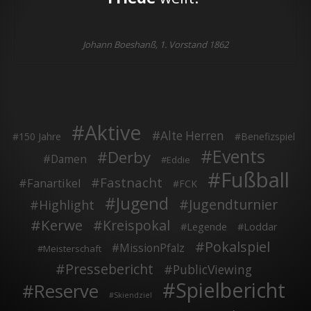
Johann Boeshanß, 1. Vorstand 1862
Aktive
Alte Herren
150 Jahre
Benefizspiel
Events
Derby
Damen
Eddie
Fußball
Fastnacht
Fanartikel
FCK
Jugend
Jugendturnier
Highlight
Kerwe
Kreispokal
Legende
Loddar
Pokalspiel
MissionPfalz
Meisterschaft
Pressebericht
PublicViewing
Spielbericht
Reserve
Skiendziel