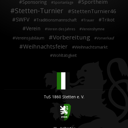
Sportheim
Sponsoring
Sportanlage
Stetten-Turnier
StettenTurnier46
SWFV
Trikot
Traditionsmannschaft
Trauer
Verein
Verein des Jahres
Vereinshymne
Vorbereitung
Vereinsjubiläum
Vorverkauf
Weihnachtsfeier
Weihnachtsmarkt
Wohltätigkeit
TuS 1860 Stetten e. V.