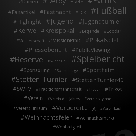
Events
Derby
Damen
Eddie
Fußball
Fastnacht
Fanartikel
FCK
Jugend
Jugendturnier
Highlight
Kerwe
Kreispokal
Legende
Loddar
Pokalspiel
MissionPfalz
Meisterschaft
Pressebericht
PublicViewing
Spielbericht
Reserve
Skiendziel
Sportheim
Sponsoring
Sportanlage
Stetten-Turnier
StettenTurnier46
SWFV
Trikot
Traditionsmannschaft
Trauer
Verein
Verein des Jahres
Vereinshymne
Vorbereitung
Vereinsjubiläum
Vorverkauf
Weihnachtsfeier
Weihnachtsmarkt
Wohltätigkeit