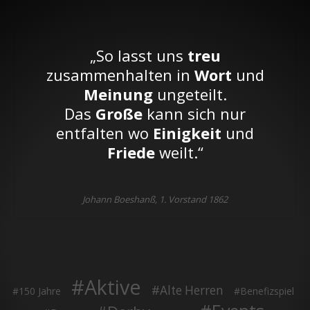
„So lasst uns
treu
zusammenhalten in
Wort
und
Meinung
ungeteilt.
Das
Große
kann sich nur
entfalten wo
Einigkeit
und
Friede
weilt.“
Johann Boeshanß, 1. Vorstand 1862
Aktive
Alte Herren
150 Jahre
Benefizspiel