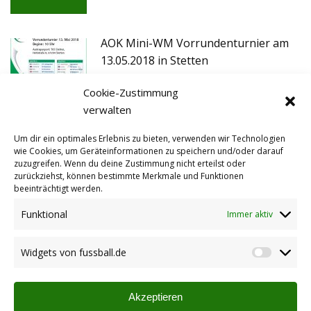
AOK Mini-WM Vorrundenturnier am
13.05.2018 in Stetten
04.05.2018
Cookie-Zustimmung
verwalten
Auslosung der AOK Mini-WM erfolgt
Um dir ein optimales Erlebnis zu bieten, verwenden wir Technologien
27.04.2018
wie Cookies, um Geräteinformationen zu speichern und/oder darauf
zuzugreifen. Wenn du deine Zustimmung nicht erteilst oder
zurückziehst, können bestimmte Merkmale und Funktionen
beeinträchtigt werden.
AOK-Mini-WM: Gewinner sind
Funktional
Immer aktiv
ausgelost
13.03.2018
Widgets von fussball.de
Widget
von
fussbal
Akzeptieren