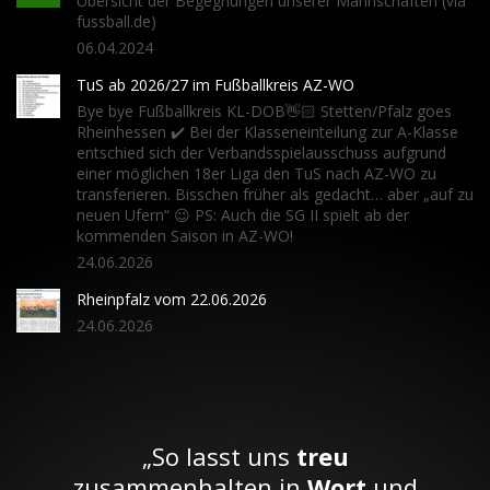
Übersicht der Begegnungen unserer Mannschaften (via
fussball.de)
06.04.2024
TuS ab 2026/27 im Fußballkreis AZ-WO
Bye bye Fußballkreis KL-DOB👋🏻 Stetten/Pfalz goes
Rheinhessen ✔️ Bei der Klasseneinteilung zur A-Klasse
entschied sich der Verbandsspielausschuss aufgrund
einer möglichen 18er Liga den TuS nach AZ-WO zu
transferieren. Bisschen früher als gedacht… aber „auf zu
neuen Ufern“ 😉 PS: Auch die SG II spielt ab der
kommenden Saison in AZ-WO!
24.06.2026
Rheinpfalz vom 22.06.2026
24.06.2026
„So lasst uns
treu
zusammenhalten in
Wort
und