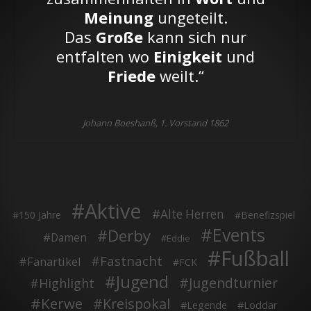
Meinung
ungeteilt.
Das
Große
kann sich nur
entfalten wo
Einigkeit
und
Friede
weilt.“
Johann Boeshanß, 1. Vorstand 1862
Aktive
Alte Herren
150 Jahre
Benefizspiel
Events
Derby
Damen
Eddie
Fußball
Fastnacht
Fanartikel
FCK
Jugend
Jugendturnier
Highlight
Kerwe
Kreispokal
Legende
Loddar