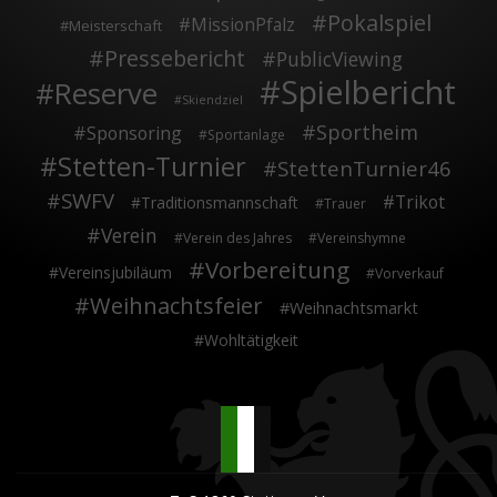
Pokalspiel
MissionPfalz
Meisterschaft
Pressebericht
PublicViewing
Spielbericht
Reserve
Skiendziel
Sportheim
Sponsoring
Sportanlage
Stetten-Turnier
StettenTurnier46
SWFV
Trikot
Traditionsmannschaft
Trauer
Verein
Verein des Jahres
Vereinshymne
Vorbereitung
Vereinsjubiläum
Vorverkauf
Weihnachtsfeier
Weihnachtsmarkt
Wohltätigkeit