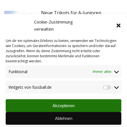
Neue Trikots für A-Junioren
30.10.2019
Cookie-Zustimmung
verwalten
Um dir ein optimales Erlebnis zu bieten, verwenden wir Technologien
12. Jugendturnier in Stetten – Erneut
wie Cookies, um Geräteinformationen zu speichern und/oder darauf
zuzugreifen. Wenn du deine Zustimmung nicht erteilst oder
eine große Bühne für die „kleinen“
zurückziehst, können bestimmte Merkmale und Funktionen
Fußballer
beeinträchtigt werden.
06.06.2019
Funktional
Immer aktiv
12. Jugendturnier in Stetten
Widgets von fussball.de
20.05.2019
Widget
von
fussbal
Akzeptieren
AOK Mini-WM Vorrundenturnier am
Ablehnen
13.05.2018 in Stetten