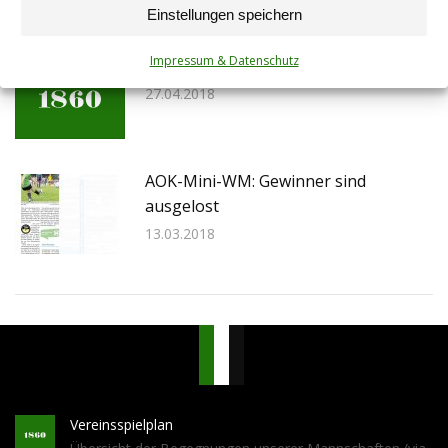
04.05.2018
Einstellungen speichern
Impressum & Datenschutz
Auslosung der AOK Mini-WM erfolgt
27.04.2018
AOK-Mini-WM: Gewinner sind
ausgelost
13.03.2018
Vereinsspielplan