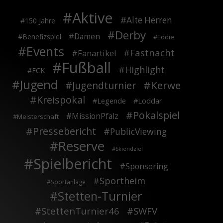
Aktive
Alte Herren
150 Jahre
Derby
Damen
Benefizspiel
Eddie
Events
Fastnacht
Fanartikel
Fußball
Highlight
FCK
Jugend
Kerwe
Jugendturnier
Kreispokal
Legende
Loddar
Pokalspiel
MissionPfalz
Meisterschaft
Pressebericht
PublicViewing
Reserve
Skiendziel
Spielbericht
Sponsoring
Sportheim
Sportanlage
Stetten-Turnier
StettenTurnier46
SWFV