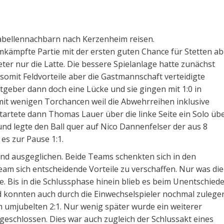
Tabellennachbarn nach Kerzenheim reisen.
umkämpfte Partie mit der ersten guten Chance für Stetten ab
er nur die Latte. Die bessere Spielanlage hatte zunächst
somit Feldvorteile aber die Gastmannschaft verteidigte
tgeber dann doch eine Lücke und sie gingen mit 1:0 in
mit wenigen Torchancen weil die Abwehrreihen inklusive
tartete dann Thomas Lauer über die linke Seite ein Solo üb
und legte den Ball quer auf Nico Dannenfelser der aus 8
es zur Pause 1:1.
nd ausgeglichen. Beide Teams schenkten sich in den
eam sich entscheidende Vorteile zu verschaffen. Nur was die
le. Bis in die Schlussphase hinein blieb es beim Unentschied
 konnten auch durch die Einwechselspieler nochmal zulege
m umjubelten 2:1. Nur wenig später wurde ein weiterer
eschlossen. Dies war auch zugleich der Schlussakt eines