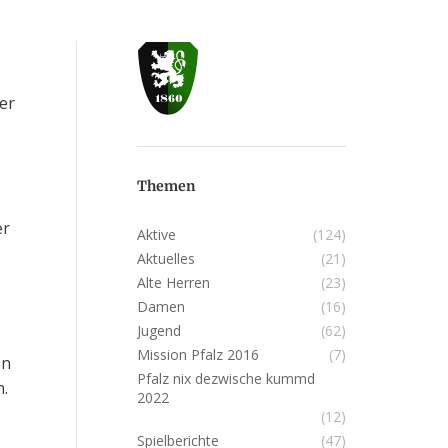
er
Themen
er
Aktive
(124)
Aktuelles
(21)
Alte Herren
(23)
Damen
(16)
Jugend
(62)
Mission Pfalz 2016
(7)
en
Pfalz nix dezwische kummd
n.
2022
(12)
Spielberichte
(47)