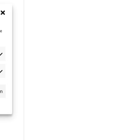
ne
dgets
n
ssball.de
rn