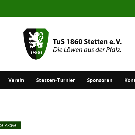
Start
Aktuelles
Verein
Stetten-Turnier
Verein
Stetten-Turnier
Sponsoren
Kon
te Aktive