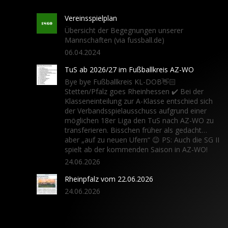
Vereinsspielplan
Übersicht der Begegnungen unserer
Mannschaften (via fussball.de)
06.04.2024
TuS ab 2026/27 im Fußballkreis AZ-WO
Bye bye Fußballkreis KL-DOB👋🏻
Stetten/Pfalz goes Rheinhessen ✔️ Bei der
Klasseneinteilung zur A-Klasse entschied sich
der Verbandsspielausschuss aufgrund einer
möglichen 18er Liga den TuS nach AZ-WO zu
transferieren. Bisschen früher als gedacht…
aber „auf zu neuen Ufern“ 😉 PS: Auch die SG II
spielt ab der kommenden Saison in AZ-WO!
24.06.2026
Rheinpfalz vom 22.06.2026
24.06.2026