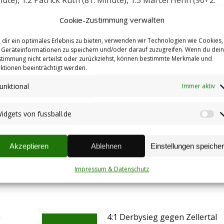
nute), 1:2 Patrick Ruth (81. Minute), 1:3 Marcel Henn (90+2.
Cookie-Zustimmung verwalten
dir ein optimales Erlebnis zu bieten, verwenden wir Technologien wie Cookies,
Aktive
Autor:
Johannes Henrich
14.12.2018
Geräteinformationen zu speichern und/oder darauf zuzugreifen. Wenn du dei
timmung nicht erteilst oder zurückziehst, können bestimmte Merkmale und
:
Aktive
Fußball
Spielbericht
ktionen beeinträchtigt werden.
unktional
Immer aktiv
idgets von fussball.de
Wi
NÄCHSTES
vo
Nächster
All we want for Christmas … is TuS
l
fu
Beitrag:
Akzeptieren
Ablehnen
Einstellungen speiche
Impressum & Datenschutz
n
4:1 Derbysieg gegen Zellertal