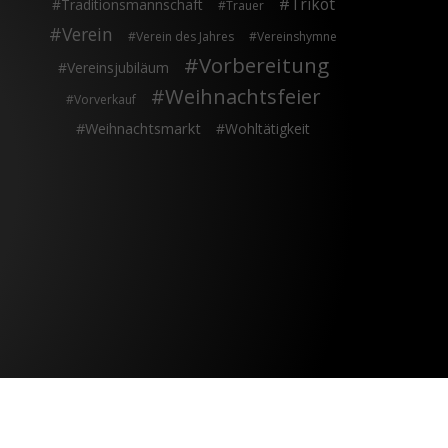
Trikot
Traditionsmannschaft
Trauer
Verein
Verein des Jahres
Vereinshymne
Vorbereitung
Vereinsjubiläum
Weihnachtsfeier
Vorverkauf
Weihnachtsmarkt
Wohltätigkeit