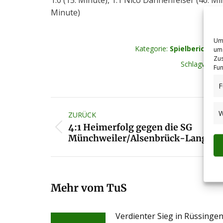
1:0 (15. Minute), 1:1 Nico Dannenfelser (40. Mi
Minute)
Um 
Kategorie:
Spielberichte 
um 
Zus
Schlagwörter
Fun
F
Kommentarnavigation
W
ZURÜCK
4:1 Heimerfolg gegen die SG
Vorheriger
Münchweiler/Alsenbrück-Langmei
Beitrag:
Mehr vom TuS
Verdienter Sieg in Rüssinge