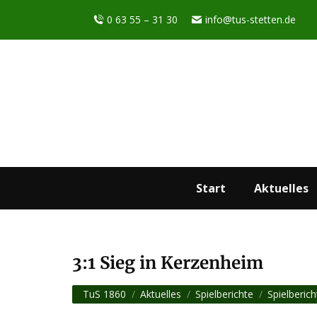
0 63 55 – 31 30
info@tus-stetten.de
Start
Aktuelles
3:1 Sieg in Kerzenheim
Sie befinden sich hier:
TuS 1860
Aktuelles
Spielberichte
Spielberich