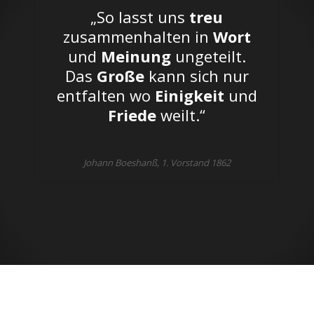
„So lasst uns
treu
zusammenhalten in
Wort
und
Meinung
ungeteilt.
Das
Große
kann sich nur
entfalten wo
Einigkeit
und
Friede
weilt.“
Johann Boeshanß, 1. Vorstand 1862