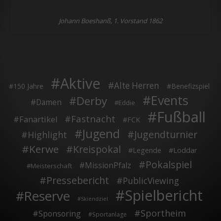
Johann Boeshanß, 1. Vorstand 1862
Aktive
Alte Herren
150 Jahre
Benefizspiel
Events
Derby
Damen
Eddie
Fußball
Fastnacht
Fanartikel
FCK
Jugend
Jugendturnier
Highlight
Kerwe
Kreispokal
Legende
Loddar
Pokalspiel
MissionPfalz
Meisterschaft
Pressebericht
PublicViewing
Spielbericht
Reserve
Skiendziel
Sportheim
Sponsoring
Sportanlage