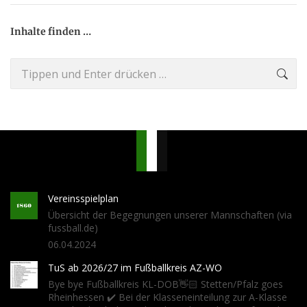
Inhalte finden …
Search:
Vereinsspielplan
Übersicht der Begegnungen unserer Mannschaften (via
fussball.de)
06.04.2024
TuS ab 2026/27 im Fußballkreis AZ-WO
Bye bye Fußballkreis KL-DOB👋🏻 Stetten/Pfalz goes
Rheinhessen ✔️ Bei der Klasseneinteilung zur A-Klasse