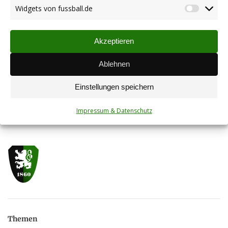
Widgets von fussball.de
Münchweiler/Alsenbrück-Langmeil
Widget
14.12.2018
von
fussbal
Akzeptieren
3:1 Auswärtserfolg bei der SG
Ablehnen
Steinbach/Börrstadt II
12.11.2018
Einstellungen speichern
Impressum & Datenschutz
Themen