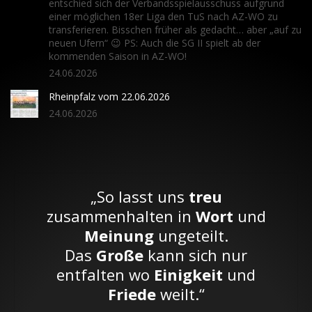
entschied sich der Verbandsspielausschuss aufgrund
einer möglichen 18er Liga den TuS nach AZ-WO zu
transferieren. Bisschen früher als gedacht… aber „auf zu
neuen Ufern“ 😉 PS: Auch die SG II spielt ab der
kommenden Saison in AZ-WO!
24.06.2026
Rheinpfalz vom 22.06.2026
24.06.2026
„So lasst uns
treu
zusammenhalten in
Wort
und
Meinung
ungeteilt.
Das
Große
kann sich nur
entfalten wo
Einigkeit
und
Friede
weilt.“