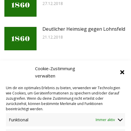
27.12.2018
Deutlicher Heimsieg gegen Lohnsfeld
21.12.2018
Last-Minute Gegentor in Albisheim
Cookie-Zustimmung
21.12.2018
verwalten
Um dir ein optimales Erlebnis zu bieten, verwenden wir Technologien
wie Cookies, um Geräteinformationen zu speichern und/oder darauf
3:1 Sieg in Kerzenheim
zuzugreifen. Wenn du deine Zustimmung nicht erteilst oder
zurückziehst, können bestimmte Merkmale und Funktionen
14.12.2018
beeinträchtigt werden.
Funktional
Immer aktiv
4:1 Heimerfolg gegen die SG