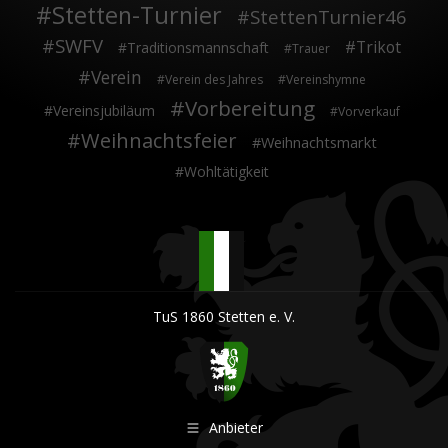
Stetten-Turnier
StettenTurnier46
SWFV
Trikot
Traditionsmannschaft
Trauer
Verein
Verein des Jahres
Vereinshymne
Vorbereitung
Vereinsjubiläum
Vorverkauf
Weihnachtsfeier
Weihnachtsmarkt
Wohltätigkeit
TuS 1860 Stetten e. V.
Anbieter