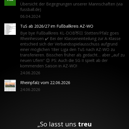
Übersicht der Begegnungen unserer Mannschaften (via
fussball.de)
06.04.2024
TuS ab 2026/27 im Fußballkreis AZ-WO
Bye bye Fußballkreis KL-DOB👋🏻 Stetten/Pfalz goes
Rheinhessen ✔️ Bei der Klasseneinteilung zur A-Klasse
entschied sich der Verbandsspielausschuss aufgrund
einer möglichen 18er Liga den TuS nach AZ-WO zu
transferieren. Bisschen früher als gedacht… aber „auf zu
neuen Ufern“ 😉 PS: Auch die SG II spielt ab der
kommenden Saison in AZ-WO!
24.06.2026
Rheinpfalz vom 22.06.2026
24.06.2026
„So lasst uns
treu