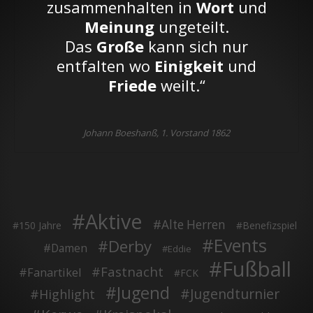
zusammenhalten in
Wort
und
Meinung
ungeteilt.
Das
Große
kann sich nur
entfalten wo
Einigkeit
und
Friede
weilt.“
Johann Boeshanß, 1. Vorstand 1862
Aktive
Alte Herren
150 Jahre
Benefizspiel
Events
Derby
Damen
Eddie
Fußball
Fastnacht
Fanartikel
FCK
Jugend
Jugendturnier
Highlight