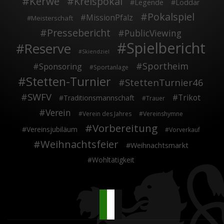
Kerwe
Kreispokal
Legende
Loddar
Pokalspiel
MissionPfalz
Meisterschaft
Pressebericht
PublicViewing
Spielbericht
Reserve
Skiendziel
Sportheim
Sponsoring
Sportanlage
Stetten-Turnier
StettenTurnier46
SWFV
Trikot
Traditionsmannschaft
Trauer
Verein
Verein des Jahres
Vereinshymne
Vorbereitung
Vereinsjubiläum
Vorverkauf
Weihnachtsfeier
Weihnachtsmarkt
Wohltätigkeit