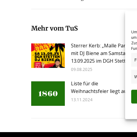
Beitrag:
Mehr vom TuS
Um 
um 
Zus
Sterrer Kerb: „Malle Party“
Fun
mit DJ Biene am Samstag,
F
13.09.2025 im DGH Stetten
09.08.2025
W
Liste für die
Weihnachtsfeier liegt aus
13.11.2024