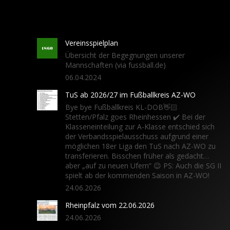
Vereinsspielplan
Übersicht der Begegnungen unserer
Mannschaften (via fussball.de)
06.04.2024
TuS ab 2026/27 im Fußballkreis AZ-WO
Bye bye Fußballkreis KL-DOB👋🏻
Stetten/Pfalz goes Rheinhessen ✔️ Bei der
Klasseneinteilung zur A-Klasse entschied sich
der Verbandsspielausschuss aufgrund einer
möglichen 18er Liga den TuS nach AZ-WO zu
transferieren. Bisschen früher als gedacht…
aber „auf zu neuen Ufern“ 😉 PS: Auch die SG II
spielt ab der kommenden Saison in AZ-WO!
24.06.2026
Rheinpfalz vom 22.06.2026
24.06.2026