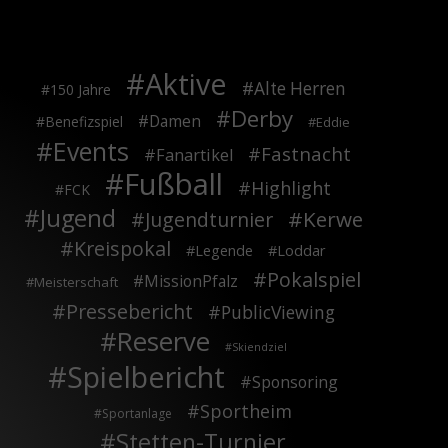
Aktive
Alte Herren
150 Jahre
Derby
Damen
Benefizspiel
Eddie
Events
Fastnacht
Fanartikel
Fußball
Highlight
FCK
Jugend
Kerwe
Jugendturnier
Kreispokal
Legende
Loddar
Pokalspiel
MissionPfalz
Meisterschaft
Pressebericht
PublicViewing
Reserve
Skiendziel
Spielbericht
Sponsoring
Sportheim
Sportanlage
Stetten-Turnier