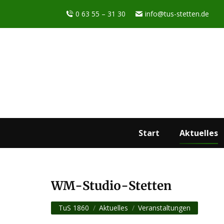
0 63 55 – 31 30
info@tus-stetten.de
Start
Aktuelles
WM-Studio-Stetten
Sie befinden sich hier:
TuS 1860
Aktuelles
Veranstaltungen