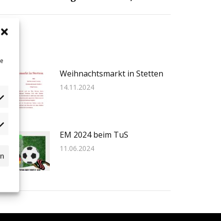
ne
Weihnachtsmarkt in Stetten
14.11.2024
dgets
EM 2024 beim TuS
n
11.06.2024
ssball.de
rn