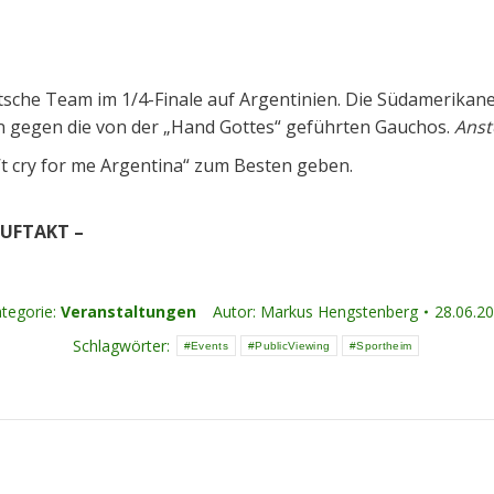
tsche Team im 1/4-Finale auf Argentinien. Die Südamerikan
en gegen die von der „Hand Gottes“ geführten Gauchos.
Anst
t cry for me Argentina“ zum Besten geben.
SAUFTAKT –
tegorie:
Veranstaltungen
Autor:
Markus Hengstenberg
28.06.2
Schlagwörter:
Events
PublicViewing
Sportheim
Nächster