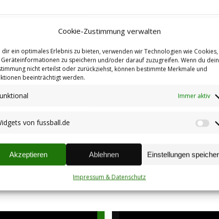
Beitrag:
Cookie-Zustimmung verwalten
dir ein optimales Erlebnis zu bieten, verwenden wir Technologien wie Cookies,
Geräteinformationen zu speichern und/oder darauf zuzugreifen. Wenn du dei
timmung nicht erteilst oder zurückziehst, können bestimmte Merkmale und
Kinderfastnacht in Stetten
ktionen beeinträchtigt werden.
12.02.2025
unktional
Immer aktiv
idgets von fussball.de
Wi
Halloween-Party am
vo
31.10.2024 im DGH Stetten
fu
Akzeptieren
Ablehnen
Einstellungen speiche
19.09.2024
Impressum & Datenschutz