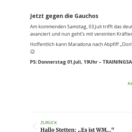
Jetzt gegen die Gauchos
Am kommenden Samstag, 03.Juli trifft das deu
avanciert und nun geht’s mit vereinten Kräft
Hoffentlich kann Maradona nach Abpfiff „Don’
😉
PS: Donnerstag 01.Juli, 19Uhr – TRAINING
Ka
Kommentarnavigation
ZURÜCK
Vorheriger
Hallo Stetten: „Es ist WM…“