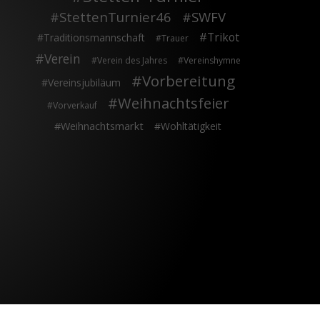
StettenTurnier46
SWFV
Trikot
Traditionsmannschaft
Trauer
Verein
Verein des Jahres
Vereinshymne
Vorbereitung
Vereinsjubiläum
Weihnachtsfeier
Vorverkauf
Weihnachtsmarkt
Wohltätigkeit