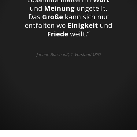
und
Meinung
ungeteilt.
Das
Große
kann sich nur
entfalten wo
Einigkeit
und
Friede
weilt.“
Johann Boeshanß, 1. Vorstand 1862