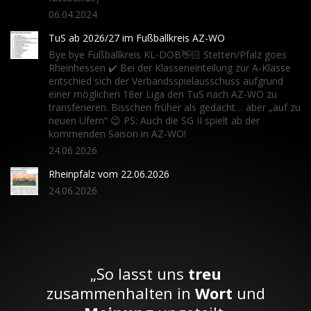
06.04.2024
TuS ab 2026/27 im Fußballkreis AZ-WO
Bye bye Fußballkreis KL-DOB👋🏻 Stetten/Pfalz goes
Rheinhessen ✔️ Bei der Klasseneinteilung zur A-Klasse
entschied sich der Verbandsspielausschuss aufgrund
einer möglichen 18er Liga den TuS nach AZ-WO zu
transferieren. Bisschen früher als gedacht… aber „auf zu
neuen Ufern“ 😉 PS: Auch die SG II spielt ab der
kommenden Saison in AZ-WO!
24.06.2026
Rheinpfalz vom 22.06.2026
24.06.2026
„So lasst uns
treu
zusammenhalten in
Wort
und