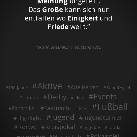
Meinung
ungeteilt.
Das
Große
kann sich nur
entfalten wo
Einigkeit
und
Friede
weilt.“
Johann Boeshanß, 1. Vorstand 1862
Aktive
Alte Herren
150 Jahre
Benefizspiel
Events
Derby
Damen
Eddie
Fußball
Fastnacht
Fanartikel
FCK
Jugend
Jugendturnier
Highlight
Kerwe
Kreispokal
Legende
Loddar
Pokalspiel
MissionPfalz