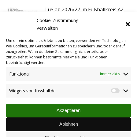
TuS ab 2026/27 im Fußballkreis AZ-
WO
Cookie-Zustimmung
24.06.2026
verwalten
Um dir ein optimales Erlebnis zu bieten, verwenden wir Technologien
Rheinpfalz vom 22.06.2026
wie Cookies, um Geräteinformationen zu speichern und/oder darauf
zuzugreifen. Wenn du deine Zustimmung nicht erteilst oder
24.06.2026
zurückziehst, können bestimmte Merkmale und Funktionen
beeinträchtigt werden.
Funktional
Immer aktiv
Einladung zur
Jahreshauptversammlung am:
Widgets von fussball.de
Widget
16.04.2026
von
fussbal
Akzeptieren
Neue Fanartikel: TuS Socken &
Fanschal
Ablehnen
10.03.2026