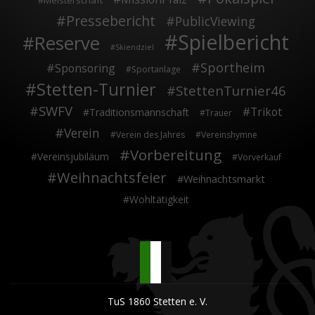
Meisterschaft
Pressebericht
PublicViewing
Spielbericht
Reserve
Skiendziel
Sportheim
Sponsoring
Sportanlage
Stetten-Turnier
StettenTurnier46
SWFV
Trikot
Traditionsmannschaft
Trauer
Verein
Verein des Jahres
Vereinshymne
Vorbereitung
Vereinsjubiläum
Vorverkauf
Weihnachtsfeier
Weihnachtsmarkt
Wohltätigkeit
TuS 1860 Stetten e. V.