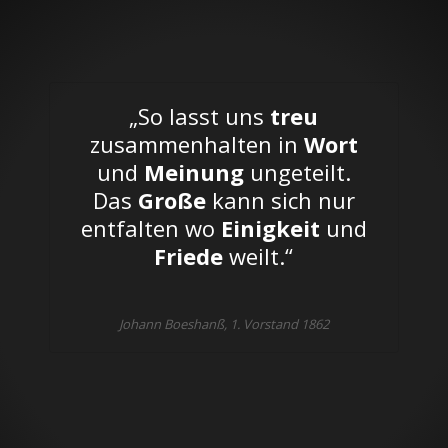
„So lasst uns
treu
zusammenhalten in
Wort
und
Meinung
ungeteilt.
Das
Große
kann sich nur
entfalten wo
Einigkeit
und
Friede
weilt.“
Johann Boeshanß, 1. Vorstand 1862