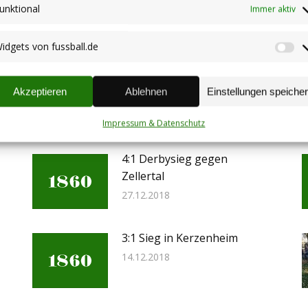
unktional
Immer aktiv
idgets von fussball.de
Nächster
Neuansetzung Sc
Wi
Beitrag:
vo
fu
Akzeptieren
Ablehnen
Einstellungen speiche
Impressum & Datenschutz
4:1 Derbysieg gegen
Zellertal
27.12.2018
3:1 Sieg in Kerzenheim
14.12.2018