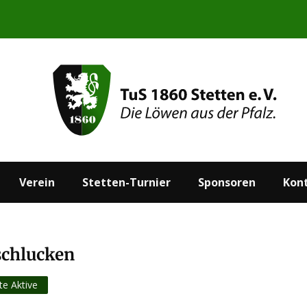
Start
Aktuelles
Verein
Stetten-Turnier
Verein
Stetten-Turnier
Sponsoren
Kon
schlucken
te Aktive