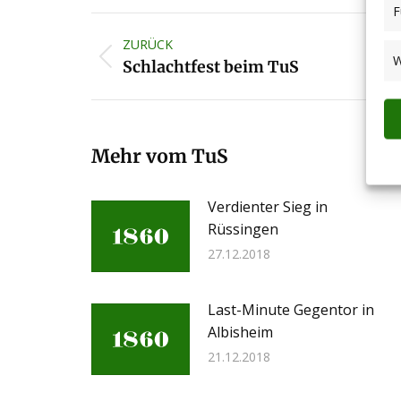
F
Kommentarnavigation
ZURÜCK
W
Vorheriger
Schlachtfest beim TuS
Beitrag:
Mehr vom TuS
Verdienter Sieg in
Rüssingen
27.12.2018
Last-Minute Gegentor in
Albisheim
21.12.2018