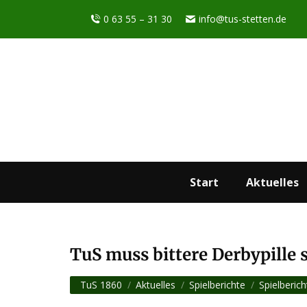
0 63 55 – 31 30
info@tus-stetten.de
Start
Aktuelles
TuS muss bittere Derbypille 
Sie befinden sich hier:
TuS 1860
Aktuelles
Spielberichte
Spielberich