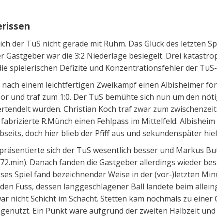
erissen
ich der TuS nicht gerade mit Ruhm. Das Glück des letzten Spi
 Gastgeber war die 3:2 Niederlage besiegelt. Drei katastro
ie spielerischen Defizite und Konzentrationsfehler der TuS
 nach einem leichtfertigen Zweikampf einen Albisheimer fö
or und traf zum 1:0. Der TuS bemühte sich nun um den nöti
ertendelt wurden. Christian Koch traf zwar zum zwischenzeit
 fabrizierte R.Münch einen Fehlpass im Mittelfeld. Albishei
eits, doch hier blieb der Pfiff aus und sekundenspäter hieß
präsentierte sich der TuS wesentlich besser und Markus But
72.min). Danach fanden die Gastgeber allerdings wieder besse
ses Spiel fand bezeichnender Weise in der (vor-)letzten Min
in den Fuss, dessen langgeschlagener Ball landete beim alle
 war nicht Schicht im Schacht. Stetten kam nochmals zu einer
ngenutzt. Ein Punkt wäre aufgrund der zweiten Halbzeit und