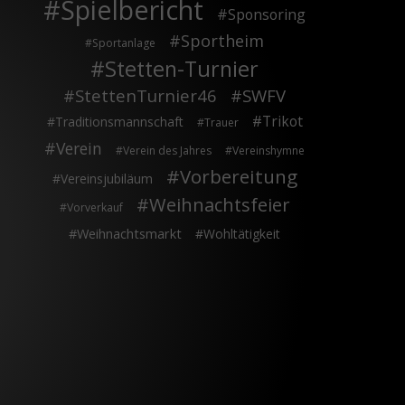
Spielbericht
Sponsoring
Sportheim
Sportanlage
Stetten-Turnier
StettenTurnier46
SWFV
Trikot
Traditionsmannschaft
Trauer
Verein
Verein des Jahres
Vereinshymne
Vorbereitung
Vereinsjubiläum
Weihnachtsfeier
Vorverkauf
Weihnachtsmarkt
Wohltätigkeit