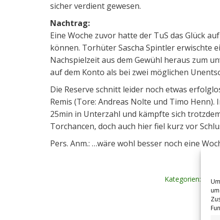
sicher verdient gewesen.
Nachtrag:
Eine Woche zuvor hatte der TuS das Glück auf 
können. Torhüter Sascha Spintler erwischte e
Nachspielzeit aus dem Gewühl heraus zum unv
auf dem Konto als bei zwei möglichen Unentschi
Die Reserve schnitt leider noch etwas erfolg
Remis (Tore: Andreas Nolte und Timo Henn). Im
25min in Unterzahl und kämpfte sich trotzdem 
Torchancen, doch auch hier fiel kurz vor Schlu
Pers. Anm.: …wäre wohl besser noch eine Woch
Kategorien:
Spie
Um 
um 
Zus
Fun