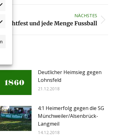
NÄCHSTES
hlachtfest und jede Menge Fussball
dgets
n
ssball.de
rn
Deutlicher Heimsieg gegen
Lohnsfeld
21.12.2018
4:1 Heimerfolg gegen die SG
Münchweiler/Alsenbrück-
Langmeil
14.12.2018