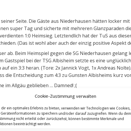
seiner Seite. Die Gäste aus Niederhausen hätten locker mit
inen super Tag und sicherte mit mehreren Glanzparaden die
erdienten 1:0 Heimsieg. Letztendlich hat der TuS aus dies
eden. (Das ist wohl aber auch der einzig positive Aspekt de
loser ab. Beim Heimspiel gegen die SG Niederhausen gelang l
 Gastspiel bei der TSG Albisheim setzte es eine unglücklich
auf ein 3:3 heran. (Tore: 2x Jannick Vogt, 1x Andreas Nolte
ss die Entscheidung zum 4:3 zu Gunsten Albisheims kurz vor 
e im Allgäu geblieben … Damned! ;(
Cookie-Zustimmung verwalten
lberichte Aktive
,
Spielberichte Reserve
Autor:
Markus Hengsten
dir ein optimales Erlebnis zu bieten, verwenden wir Technologien wie Cookies,
Geräteinformationen zu speichern und/oder darauf zuzugreifen. Wenn du dei
Schlagwörter:
Aktive
Derby
Fußball
Reserve
Spielbericht
timmung nicht erteilst oder zurückziehst, können bestimmte Merkmale und
ktionen beeinträchtigt werden.