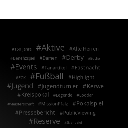
Aktive
Alte Herren
150 Jahre
Derby
Damen
Benefizspiel
Eddie
Events
Fastnacht
Fanartikel
Fußball
Highlight
FCK
Jugend
Kerwe
Jugendturnier
Kreispokal
Legende
Loddar
Pokalspiel
MissionPfalz
Meisterschaft
Pressebericht
PublicViewing
Reserve
Skiendziel