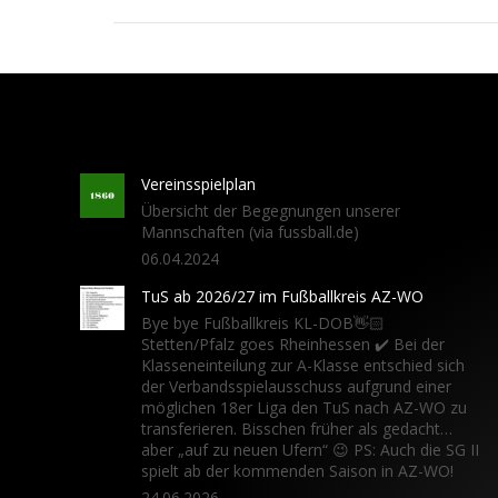
Vereinsspielplan
Übersicht der Begegnungen unserer
Mannschaften (via fussball.de)
06.04.2024
TuS ab 2026/27 im Fußballkreis AZ-WO
Bye bye Fußballkreis KL-DOB👋🏻
Stetten/Pfalz goes Rheinhessen ✔️ Bei der
Klasseneinteilung zur A-Klasse entschied sich
der Verbandsspielausschuss aufgrund einer
möglichen 18er Liga den TuS nach AZ-WO zu
transferieren. Bisschen früher als gedacht…
aber „auf zu neuen Ufern“ 😉 PS: Auch die SG II
spielt ab der kommenden Saison in AZ-WO!
24.06.2026