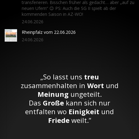
transferieren. Bisschen früher als gedacht… aber „auf zu
neuen Ufern“ 😉 PS: Auch die SG II spielt ab der
kommenden Saison in AZ-WO!
24.06.2026
Rheinpfalz vom 22.06.2026
24.06.2026
„So lasst uns
treu
zusammenhalten in
Wort
und
Meinung
ungeteilt.
Das
Große
kann sich nur
entfalten wo
Einigkeit
und
Friede
weilt.“