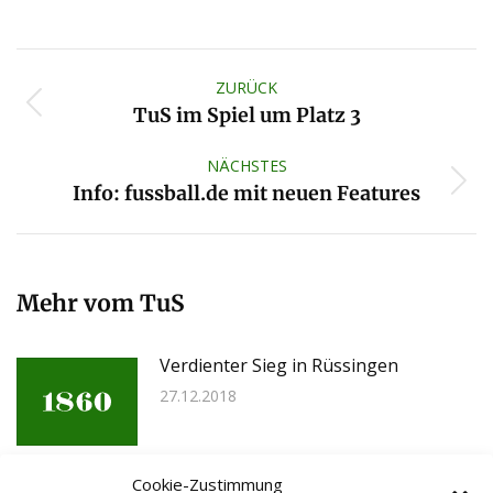
Kommentarnavigation
ZURÜCK
Vorheriger
TuS im Spiel um Platz 3
Beitrag:
NÄCHSTES
Nächster
Info: fussball.de mit neuen Features
Beitrag:
Mehr vom TuS
Verdienter Sieg in Rüssingen
27.12.2018
Cookie-Zustimmung
4:1 Derbysieg gegen Zellertal