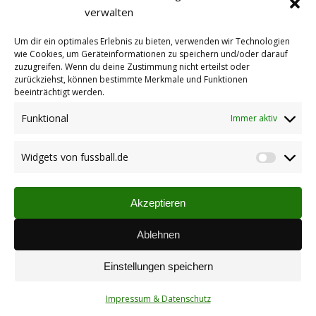
verwalten
27.12.2018
Um dir ein optimales Erlebnis zu bieten, verwenden wir Technologien
wie Cookies, um Geräteinformationen zu speichern und/oder darauf
zuzugreifen. Wenn du deine Zustimmung nicht erteilst oder
Deutlicher Heimsieg gegen Lohnsfeld
zurückziehst, können bestimmte Merkmale und Funktionen
beeinträchtigt werden.
21.12.2018
Funktional
Immer aktiv
Widgets von fussball.de
Last-Minute Gegentor in Albisheim
Widget
21.12.2018
von
fussbal
Akzeptieren
Ablehnen
3:1 Sieg in Kerzenheim
14.12.2018
Einstellungen speichern
Impressum & Datenschutz