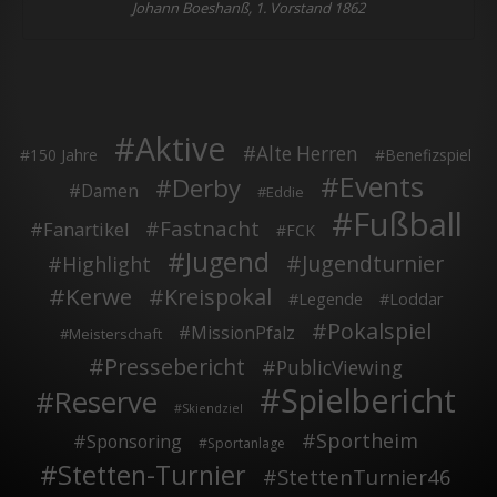
Johann Boeshanß, 1. Vorstand 1862
Aktive
Alte Herren
150 Jahre
Benefizspiel
Events
Derby
Damen
Eddie
Fußball
Fastnacht
Fanartikel
FCK
Jugend
Jugendturnier
Highlight
Kerwe
Kreispokal
Legende
Loddar
Pokalspiel
MissionPfalz
Meisterschaft
Pressebericht
PublicViewing
Spielbericht
Reserve
Skiendziel
Sportheim
Sponsoring
Sportanlage
Stetten-Turnier
StettenTurnier46