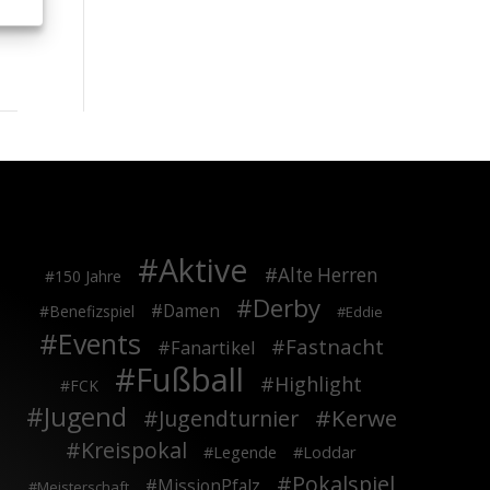
Aktive
Alte Herren
150 Jahre
Derby
Damen
Benefizspiel
Eddie
Events
Fastnacht
Fanartikel
Fußball
Highlight
FCK
Jugend
Kerwe
Jugendturnier
Kreispokal
Legende
Loddar
Pokalspiel
MissionPfalz
Meisterschaft