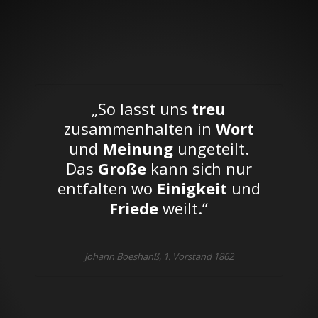
„So lasst uns
treu
zusammenhalten in
Wort
und
Meinung
ungeteilt.
Das
Große
kann sich nur
entfalten wo
Einigkeit
und
Friede
weilt.“
Johann Boeshanß, 1. Vorstand 1862