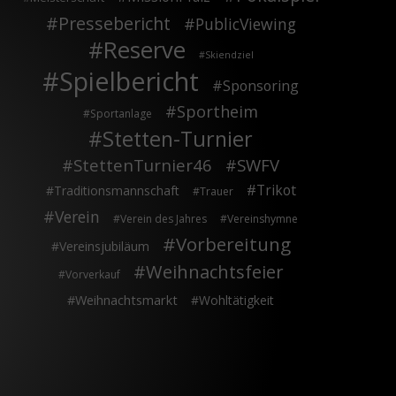
Pressebericht
PublicViewing
Reserve
Skiendziel
Spielbericht
Sponsoring
Sportheim
Sportanlage
Stetten-Turnier
StettenTurnier46
SWFV
Trikot
Traditionsmannschaft
Trauer
Verein
Verein des Jahres
Vereinshymne
Vorbereitung
Vereinsjubiläum
Weihnachtsfeier
Vorverkauf
Weihnachtsmarkt
Wohltätigkeit