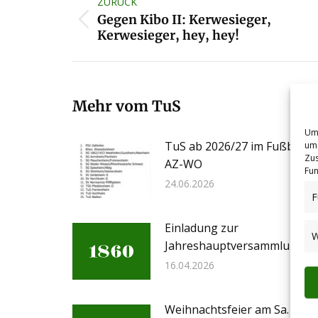
ZURÜCK
Gegen Kibo II: Kerwesieger,
Vorheriger
Kerwesieger, hey, hey!
Beitrag:
Mehr vom TuS
Um 
TuS ab 2026/27 im Fußballkr
um 
Zus
AZ-WO
Fun
24.06.2026
F
Einladung zur
W
Jahreshauptversammlung a
16.04.2026
Weihnachtsfeier am Sa. 20.12