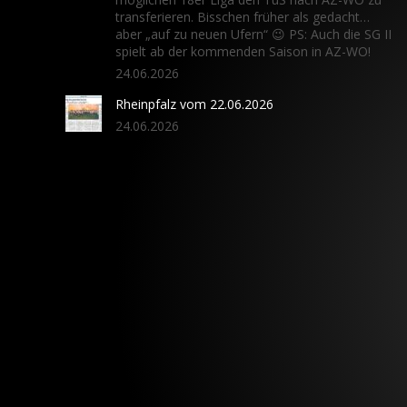
transferieren. Bisschen früher als gedacht…
aber „auf zu neuen Ufern“ 😉 PS: Auch die SG II
spielt ab der kommenden Saison in AZ-WO!
24.06.2026
Rheinpfalz vom 22.06.2026
24.06.2026