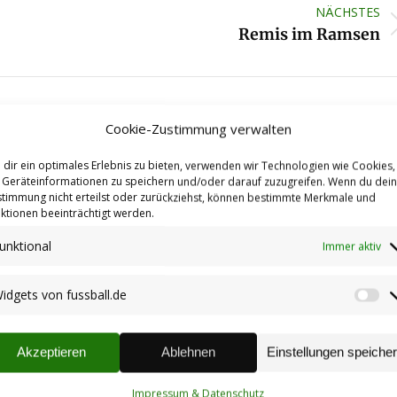
NÄCHSTES
Nächster
Remis im Ramsen
Beitrag:
Cookie-Zustimmung verwalten
dir ein optimales Erlebnis zu bieten, verwenden wir Technologien wie Cookies,
eis
Rheinpfalz vom 22.06.2026
Geräteinformationen zu speichern und/oder darauf zuzugreifen. Wenn du dei
timmung nicht erteilst oder zurückziehst, können bestimmte Merkmale und
24.06.2026
ktionen beeinträchtigt werden.
unktional
Immer aktiv
Neue Fanartikel: TuS Socken &
idgets von fussball.de
Wi
m:
Fanschal
vo
10.03.2026
fu
Akzeptieren
Ablehnen
Einstellungen speiche
.25
Wir trauern um Edwin Henn
Impressum & Datenschutz