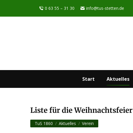
0 63 55 – 31 30
info@tus-stetten.de
Start
Aktuelles
Liste für die Weihnachtsfeier
Sie befinden sich hier:
TuS 1860
Aktuelles
Verein