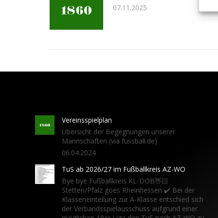
07.11.2025
Vereinsspielplan
Übersicht der Begegnungen unserer
Mannschaften (via fussball.de)
06.04.2024
TuS ab 2026/27 im Fußballkreis AZ-WO
Bye bye Fußballkreis KL-DOB👋🏻
Stetten/Pfalz goes Rheinhessen ✔️ Bei der
Klasseneinteilung zur A-Klasse entschied sich
der Verbandsspielausschuss aufgrund einer
möglichen 18er Liga den TuS nach AZ-WO zu