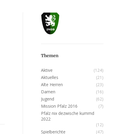
Themen
Aktive
(124)
Aktuelles
(21)
Alte Herren
(23)
Damen
(16)
Jugend
(62)
Mission Pfalz 2016
(7)
Pfalz nix dezwische kummd
2022
(12)
Spielberichte
(47)