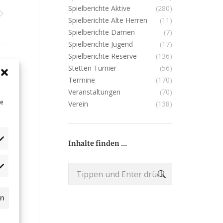
Spielberichte Aktive
(280)
Spielberichte Alte Herren
(11)
Spielberichte Damen
(7)
Spielberichte Jugend
(17)
Spielberichte Reserve
(136)
Stetten Turnier
(56)
Termine
(170)
Veranstaltungen
(70)
ne
Verein
(138)
Inhalte finden …
Search:
dgets
n
ssball.de
rn