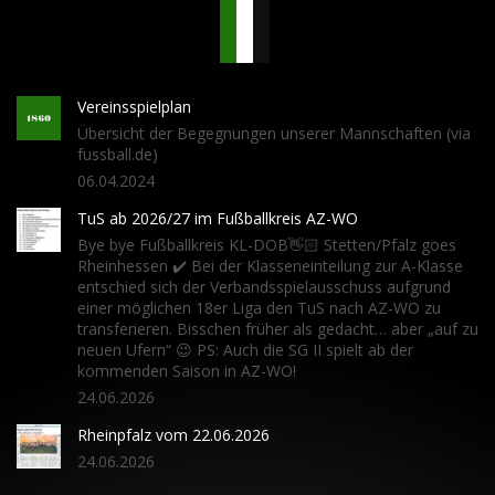
Vereinsspielplan
Übersicht der Begegnungen unserer Mannschaften (via
fussball.de)
06.04.2024
TuS ab 2026/27 im Fußballkreis AZ-WO
Bye bye Fußballkreis KL-DOB👋🏻 Stetten/Pfalz goes
Rheinhessen ✔️ Bei der Klasseneinteilung zur A-Klasse
entschied sich der Verbandsspielausschuss aufgrund
einer möglichen 18er Liga den TuS nach AZ-WO zu
transferieren. Bisschen früher als gedacht… aber „auf zu
neuen Ufern“ 😉 PS: Auch die SG II spielt ab der
kommenden Saison in AZ-WO!
24.06.2026
Rheinpfalz vom 22.06.2026
24.06.2026