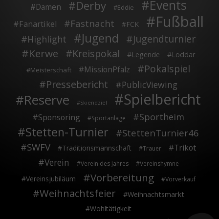
Events
Derby
Damen
Eddie
Fußball
Fastnacht
Fanartikel
FCK
Jugend
Jugendturnier
Highlight
Kerwe
Kreispokal
Legende
Loddar
Pokalspiel
MissionPfalz
Meisterschaft
Pressebericht
PublicViewing
Spielbericht
Reserve
Skiendziel
Sportheim
Sponsoring
Sportanlage
Stetten-Turnier
StettenTurnier46
SWFV
Trikot
Traditionsmannschaft
Trauer
Verein
Verein des Jahres
Vereinshymne
Vorbereitung
Vereinsjubiläum
Vorverkauf
Weihnachtsfeier
Weihnachtsmarkt
Wohltätigkeit