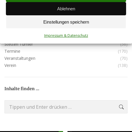
Spielberichte
(47)
Spielberichte Aktive
(280)
Ablehnen
Spielberichte Alte Herren
(11)
Einstellungen speichern
Spielberichte Damen
(7)
Spielberichte Jugend
(17)
Impressum & Datenschutz
Spielberichte Reserve
(136)
Stetten Turnier
(56)
Termine
(170)
Veranstaltungen
(70)
Verein
(138)
Inhalte finden …
Search: