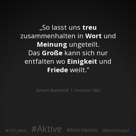
„So lasst uns
treu
zusammenhalten in
Wort
und
Meinung
ungeteilt.
Das
Große
kann sich nur
entfalten wo
Einigkeit
und
Friede
weilt.“
Johann Boeshanß, 1. Vorstand 1862
Aktive
Alte Herren
150 Jahre
Benefizspiel