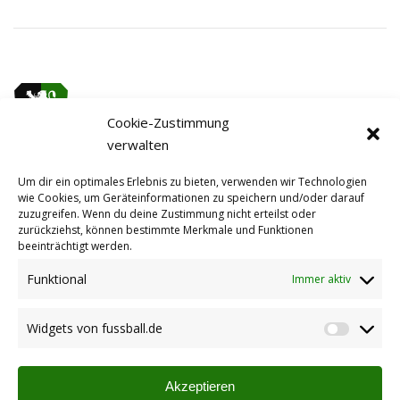
Cookie-Zustimmung
verwalten
Um dir ein optimales Erlebnis zu bieten, verwenden wir Technologien
wie Cookies, um Geräteinformationen zu speichern und/oder darauf
Themen
zuzugreifen. Wenn du deine Zustimmung nicht erteilst oder
zurückziehst, können bestimmte Merkmale und Funktionen
beeinträchtigt werden.
Aktive
(124)
Aktuelles
(21)
Funktional
Immer aktiv
Alte Herren
(23)
Damen
(16)
Widgets von fussball.de
Widget
Jugend
(62)
von
Mission Pfalz 2016
(7)
fussbal
Pfalz nix dezwische kummd 2022
(12)
Akzeptieren